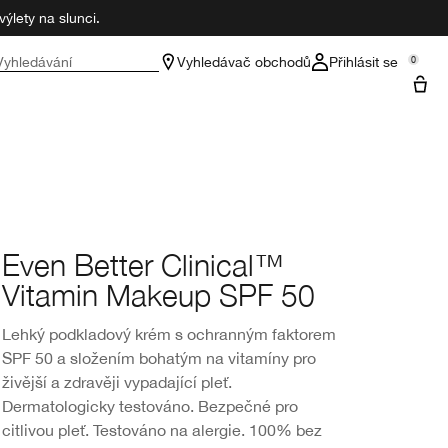
ýlety na slunci.
Vyhledávání
Vyhledávač obchodů
Přihlásit se
0
Even Better Clinical™
Vitamin Makeup SPF 50
Lehký podkladový krém s ochranným faktorem
SPF 50 a složením bohatým na vitamíny pro
živější a zdravěji vypadající pleť.
Dermatologicky testováno. Bezpečné pro
citlivou pleť. Testováno na alergie. 100% bez