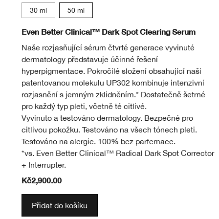
30 ml
50 ml
CN 02 Breeze
CN 18 Cream Whip
CN 40 Cream Cham
CN 70 Vanilla
CN 90 Sand
WN 01 Fl
WN 0
WN
Even Better Clinical™ Dark Spot Clearing Serum
Naše rozjasňující sérum čtvrté generace vyvinuté
dermatology představuje účinné řešení
hyperpigmentace. Pokročilé složení obsahující naši
patentovanou molekulu UP302 kombinuje intenzivní
rozjasnění s jemným zklidněním.* Dostatečně šetrné
pro každý typ pleti, včetně té citlivé.
Vyvinuto a testováno dermatology. Bezpečné pro
citlivou pokožku. Testováno na všech tónech pleti.
Testováno na alergie. 100% bez parfemace.
*vs. Even Better Clinical™ Radical Dark Spot Corrector
+ Interrupter.
Kč2,900.00
Přidat do košíku