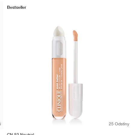
Bestseller
i
25 Odstíny
CN 52 Neutral