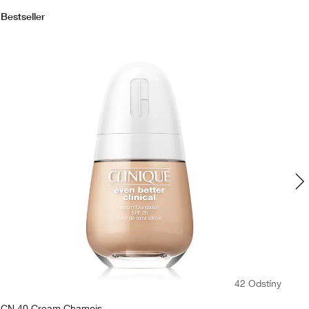
Bestseller
Bes
42 Odstíny
CN 40 Cream Chamois
WN