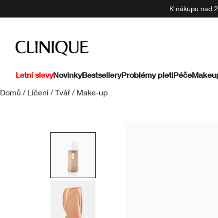
K nákupu nad 22
Letní slevy
Novinky
Bestsellery
Problémy pleti
Péče
Makeu
Domů
/
Líčení
/
Tvář
/
Make-up