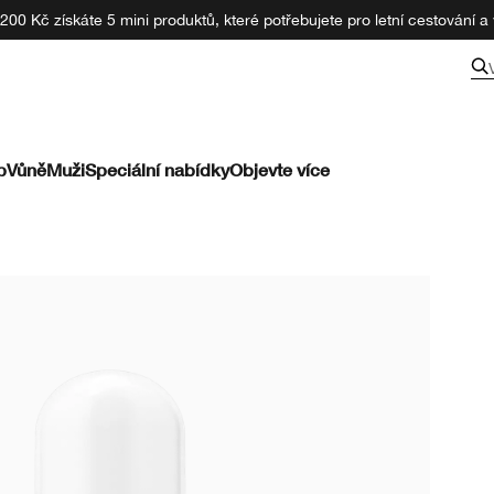
00 Kč získáte 5 mini produktů, které potřebujete pro letní cestování a v
p
Vůně
Muži
Speciální nabídky
Objevte více