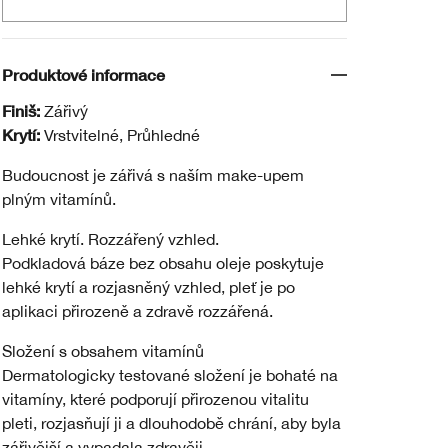
Produktové informace
Finiš:
Zářivý
Krytí:
Vrstvitelné, Průhledné
Budoucnost je zářivá s naším make-upem
plným vitamínů.
Lehké krytí. Rozzářený vzhled.
Podkladová báze bez obsahu oleje poskytuje
lehké krytí a rozjasněný vzhled, pleť je po
aplikaci přirozeně a zdravě rozzářená.
Složení s obsahem vitamínů
Dermatologicky testované složení je bohaté na
vitamíny, které podporují přirozenou vitalitu
pleti, rozjasňují ji a dlouhodobě chrání, aby byla
zářivější a vypadala zdravěji.