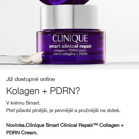
Masky
Bronzery
Oční stíny
Take The Day Off
Tělová péče
BB/CC krémy
Obočí
Chubby Stick™
Již dostupné online
Kolagen + PDRN?
V krému Smart.
Pleť působí plnější, je pevnější a pružnější na dotek.
Novinka.Clinique Smart Clinical Repair™ Collagen +
PDRN Cream.