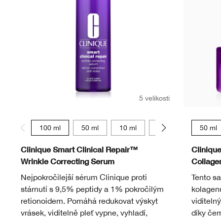
5 velikosti
100 ml
50 ml
10 ml
75 ml
30 ml
50 ml
Clinique Smart Clinical Repair™
Cliniqu
Wrinkle Correcting Serum
Collag
Nejpokročilejší sérum Clinique proti
Tento s
stárnutí s 9,5% peptidy a 1% pokročilým
kolagenu
retionoidem. Pomáhá redukovat výskyt
viditeln
vrásek, viditelně pleť vypne, vyhladí,
díky čem