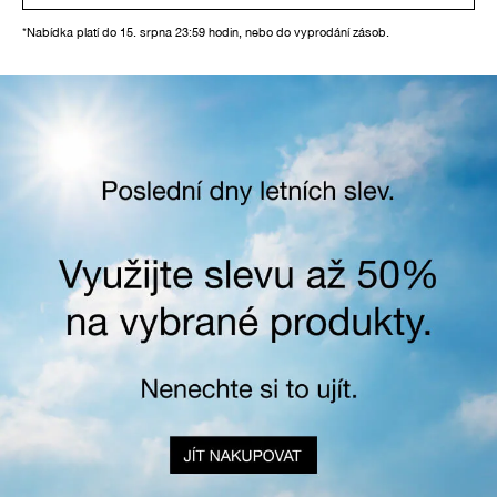
*Nabídka platí do 15. srpna 23:59 hodin, nebo do vyprodání zásob.