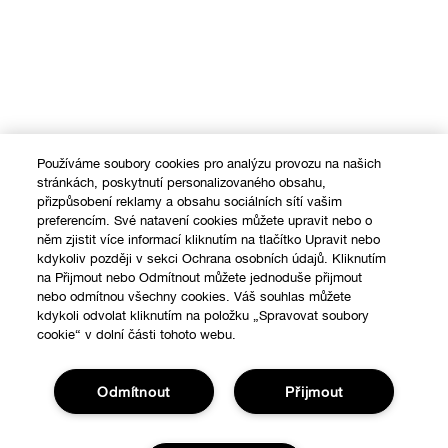
Používáme soubory cookies pro analýzu provozu na našich
stránkách, poskytnutí personalizovaného obsahu,
přizpůsobení reklamy a obsahu sociálních sítí vašim
preferencím. Své natavení cookies můžete upravit nebo o
něm zjistit více informací kliknutím na tlačítko Upravit nebo
Nákupy online
kdykoliv později v sekci Ochrana osobních údajů. Kliknutím
na Přijmout nebo Odmítnout můžete jednoduše přijmout
Vyhledávač prodejen
nebo odmítnou všechny cookies. Váš souhlas můžete
O nás
kdykoli odvolat kliknutím na položku „Spravovat soubory
Speciální nabídky
cookie“ v dolní části tohoto webu.
Clinique filozofie
Nápověda
Odmítnout
Přijmout
Mezinárodní stránky
Sledovat moji zásilku
Ochrana a podmínky