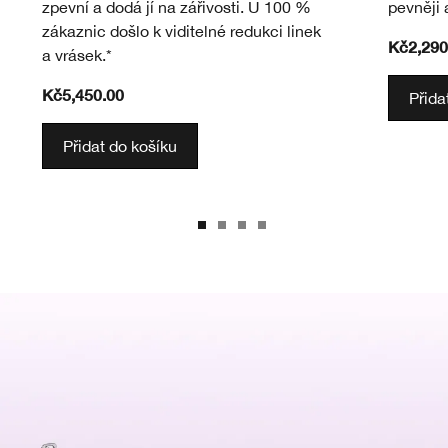
zpevní a dodá jí na zářivosti. U 100 %
pevněji 
zákaznic došlo k viditelné redukci linek
Kč2,290
a vrásek.*
Kč5,450.00
Přida
Přidat do košíku