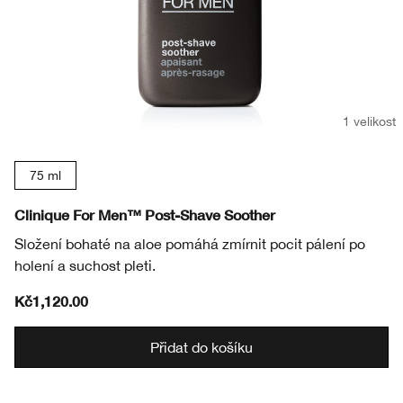
1 velikost
75 ml
Clinique For Men™ Post-Shave Soother
Složení bohaté na aloe pomáhá zmírnit pocit pálení po
holení a suchost pleti.
Kč1,120.00
Přidat do košíku