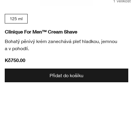
1 velikost
125 ml
Clinique For Men™ Cream Shave
Bohatý pěnivý krém zanechává pleť hladkou, jemnou
a v pohodlí.
Kč750.00
Přidat do košíku