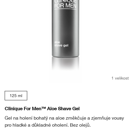
Masky
Bronzery
Oční stíny
Take The Day Off
Tělová péče
BB/CC krémy
Obočí
Chubby Stick™
1 velikost
125 ml
Clinique For Men™ Aloe Shave Gel
Gel na holení bohatý na aloe změkčuje a zjemňuje vousy
pro hladké a důkladné oholení. Bez olejů.