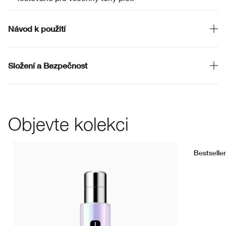
Návod k použití
Složení a Bezpečnost
Objevte kolekci
Bestseller
WN 104 Tof
CN 08 L
WN 