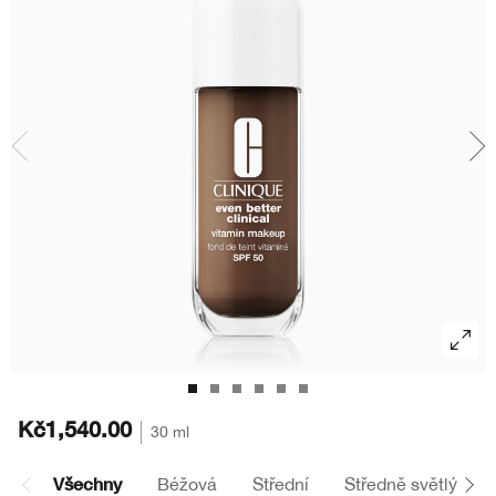
Masky
Bronzery
Oční stíny
Take The Day Off
Tělová péče
BB/CC krémy
Obočí
Chubby Stick™
Kč1,540.00
30 ml
Všechny
Béžová
Střední
Středně světlý