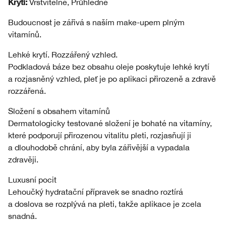
Krytí:
Vrstvitelné, Průhledné
Budoucnost je zářivá s naším make-upem plným
vitamínů.
Lehké krytí. Rozzářený vzhled.
Podkladová báze bez obsahu oleje poskytuje lehké krytí
a rozjasněný vzhled, pleť je po aplikaci přirozeně a zdravě
rozzářená.
Složení s obsahem vitamínů
Dermatologicky testované složení je bohaté na vitamíny,
které podporují přirozenou vitalitu pleti, rozjasňují ji
a dlouhodobě chrání, aby byla zářivější a vypadala
zdravěji.
Luxusní pocit
Lehoučký hydratační přípravek se snadno roztírá
a doslova se rozplývá na pleti, takže aplikace je zcela
snadná.