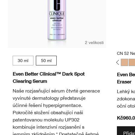
2 velikosti
CN 52 Ne
30 ml
50 ml
CN 02 Breeze
CN 18 Cream Whip
CN 40 Cream Chamois
CN 70 Vanilla
CN 90 Sand
WN 01 Flax
WN 04 Bone
WN 100 Deep Honey
WN 114 Golden
WN 125 Mahogany
WN 48 Oat
CN 08 Linen
CN 10 Alabas
CN 28 Ivo
CN 52 
CN
Even Better Clinical™ Dark Spot
Even Be
Clearing Serum
Eraser
Naše rozjasňující sérum čtvrté generace
Lehký ko
vyvinuté dermatology představuje
zdokonal
účinné řešení hyperpigmentace.
oční oto
Pokročilé složení obsahující naši
Kč960.0
patentovanou molekulu UP302
kombinuje intenzivní rozjasnění s
Přida
jemným zklidněním.* Dostatečně šetrné