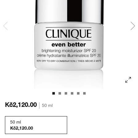
Masky
Bronzery
Oční stíny
Take The Day Off
Tělová péče
BB/CC krémy
Obočí
Chubby Stick™
Kč2,120.00
50 ml
50 ml
Kč2,120.00