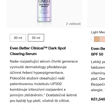
2 velikosti
Light Me
30 ml
50 ml
Light
Li
Even Better Clinical™ Dark Spot
Even Be
Clearing Serum
SPF 50
Naše rozjasňující sérum čtvrté generace
Lehký p
vyvinuté dermatology představuje
faktore
účinné řešení hyperpigmentace.
vitamíny
Pokročilé složení obsahující naši
pleť. De
patentovanou molekulu UP302
Bezpečné
kombinuje intenzivní rozjasnění s
alergie
jemným zklidněním.* Dostatečně šetrné
Kč1,540
pro každý typ pleti, včetně té citlivé.