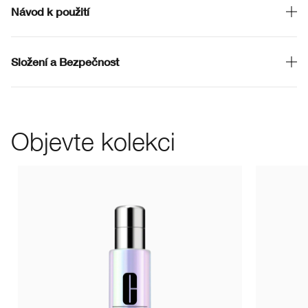
Návod k použití
Složení a Bezpečnost
Objevte kolekci
CN 02 Br
CN 1
C