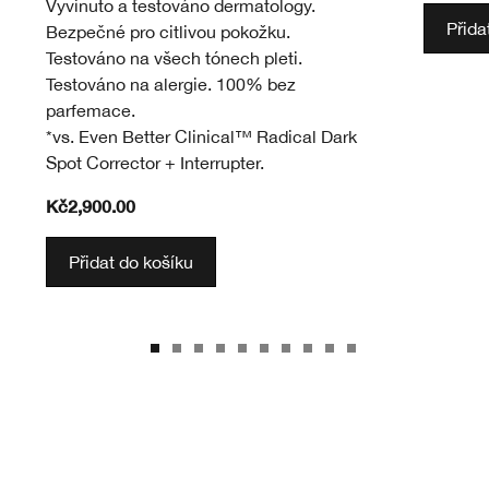
Vyvinuto a testováno dermatology.
Přida
Bezpečné pro citlivou pokožku.
Testováno na všech tónech pleti.
Testováno na alergie. 100% bez
parfemace.
*vs. Even Better Clinical™ Radical Dark
Spot Corrector + Interrupter.
Kč2,900.00
Přidat do košíku