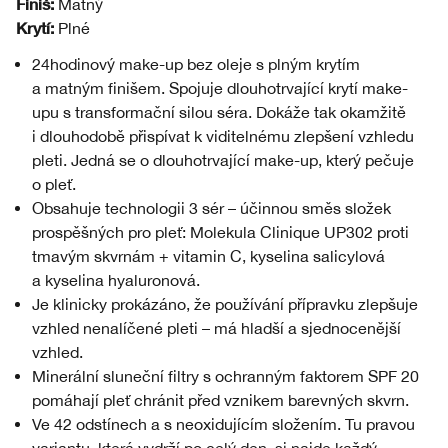
Finiš:
Matný
Krytí:
Plné
24hodinový make-up bez oleje s plným krytím
a matným finišem. Spojuje dlouhotrvající krytí make-
upu s transformační silou séra. Dokáže tak okamžitě
i dlouhodobě přispívat k viditelnému zlepšení vzhledu
pleti. Jedná se o dlouhotrvající make-up, který pečuje
o pleť.
Obsahuje technologii 3 sér – účinnou směs složek
prospěšných pro pleť: Molekula Clinique UP302 proti
tmavým skvrnám + vitamin C, kyselina salicylová
a kyselina hyaluronová.
Je klinicky prokázáno, že používání přípravku zlepšuje
vzhled nenalíčené pleti – má hladší a sjednocenější
vzhled.
Minerální sluneční filtry s ochranným faktorem SPF 20
pomáhají pleť chránit před vznikem barevných skvrn.
Ve 42 odstínech a s neoxidujícím složením. Tu pravou