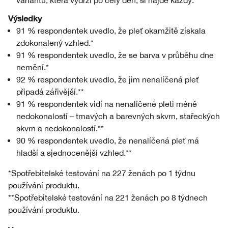
variantu, která vydrží po celý den, si najde každý.
Výsledky
91 % respondentek uvedlo, že pleť okamžitě získala
zdokonalený vzhled.*
91 % respondentek uvedlo, že se barva v průběhu dne
nemění.*
92 % respondentek uvedlo, že jim nenalíčená pleť
připadá zářivější.**
91 % respondentek vidí na nenalíčené pleti méně
nedokonalostí – tmavých a barevných skvrn, stařeckých
skvrn a nedokonalostí.**
90 % respondentek uvedlo, že nenalíčená pleť má
hladší a sjednocenější vzhled.**
*Spotřebitelské testování na 227 ženách po 1 týdnu
používání produktu.
**Spotřebitelské testování na 221 ženách po 8 týdnech
používání produktu.