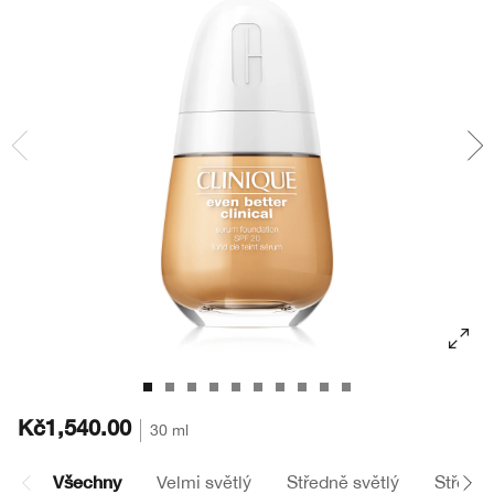
Masky
Bronzery
Oční stíny
Take The Day Off
Tělová péče
BB/CC krémy
Obočí
Chubby Stick™
Kč1,540.00
30 ml
Všechny
Velmi světlý
Středně světlý
Střední