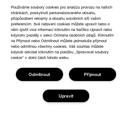
Používáme soubory cookies pro analýzu provozu na našich
stránkách, poskytnutí personalizovaného obsahu,
přizpůsobení reklamy a obsahu sociálních sítí vašim
preferencím. Své natavení cookies můžete upravit nebo o
něm zjistit více informací kliknutím na tlačítko Upravit nebo
kdykoliv později v sekci Ochrana osobních údajů. Kliknutím
na Přijmout nebo Odmítnout můžete jednoduše přijmout
nebo odmítnou všechny cookies. Váš souhlas můžete
kdykoli odvolat kliknutím na položku „Spravovat soubory
cookie“ v dolní části tohoto webu.
Odmítnout
Přijmout
Nákupy online
Upravit
Vyhledávač prodejen
O nás
Speciální nabídky
Clinique filozofie
Nápověda
Přidat do košíku
Mezinárodní stránky