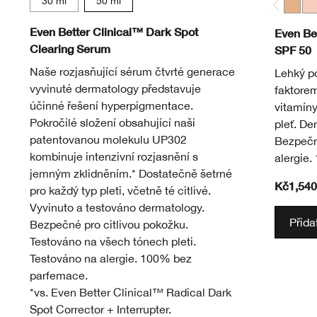
30 ml
50 ml
Light
Li
Even Better Clinical™ Dark Spot
Even Be
Clearing Serum
SPF 50
Naše rozjasňující sérum čtvrté generace
Lehký p
vyvinuté dermatology představuje
faktore
účinné řešení hyperpigmentace.
vitamíny
Pokročilé složení obsahující naši
pleť. De
patentovanou molekulu UP302
Bezpečné
kombinuje intenzivní rozjasnění s
alergie
jemným zklidněním.* Dostatečně šetrné
Kč1,540
pro každý typ pleti, včetně té citlivé.
Vyvinuto a testováno dermatology.
Přida
Bezpečné pro citlivou pokožku.
Testováno na všech tónech pleti.
Testováno na alergie. 100% bez
parfemace.
*vs. Even Better Clinical™ Radical Dark
Spot Corrector + Interrupter.