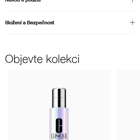
Složení a Bezpečnost
Objevte kolekci
WN 104 Tof
CN 08 L
WN 