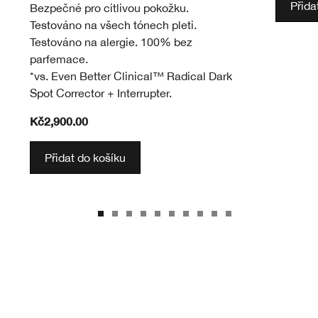
Přida
Bezpečné pro citlivou pokožku.
Testováno na všech tónech pleti.
Testováno na alergie. 100% bez
parfemace.
*vs. Even Better Clinical™ Radical Dark
Spot Corrector + Interrupter.
Kč2,900.00
Přidat do košíku