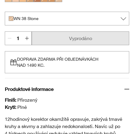
WN 46 Golden Neutral
CN 20 Fair
WN 56 Cashew
WN 76 Toasted Wheat
WN 115.5 Mocha
WN 94 Deep Neutral
WN 98 Cream Caramel
WN 38 Stone
WN 38 Stone
Vyprodáno
DOPRAVA ZDARMA PŘI OBJEDNÁVKÁCH
NAD 1490 KC.
Produktové informace
Finiš:
Přirozený
Krytí:
Plné
12hodinový korektor okamžitě opravuje, zakrývá tmavé
kruhy a skvrny a zahlazuje nedokonalosti. Navíc už po
4 týdnech používání redukuje vzhled tmavých kruhů