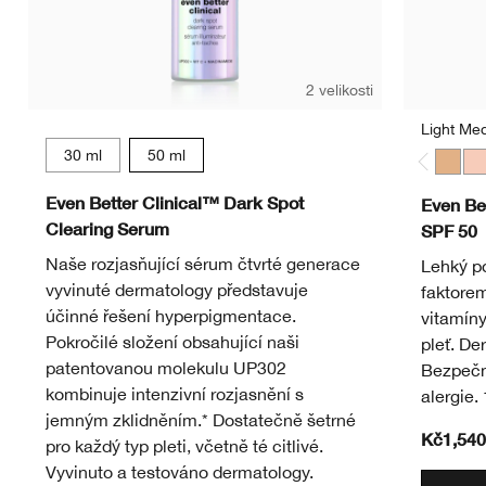
2 velikosti
Light Me
30 ml
50 ml
Light
Li
Even Better Clinical™ Dark Spot
Even Be
Clearing Serum
SPF 50
Naše rozjasňující sérum čtvrté generace
Lehký p
vyvinuté dermatology představuje
faktore
účinné řešení hyperpigmentace.
vitamíny
Pokročilé složení obsahující naši
pleť. De
patentovanou molekulu UP302
Bezpečné
kombinuje intenzivní rozjasnění s
alergie
jemným zklidněním.* Dostatečně šetrné
Kč1,540
pro každý typ pleti, včetně té citlivé.
Vyvinuto a testováno dermatology.