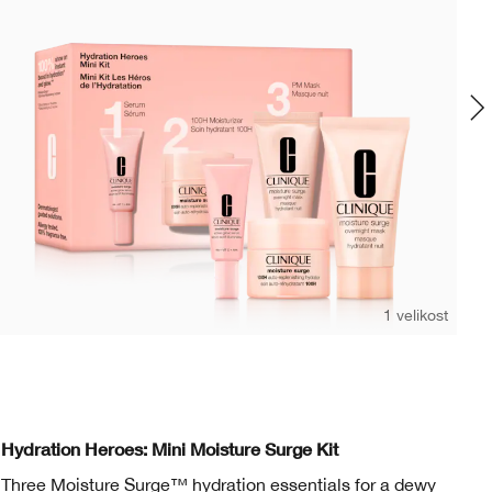
1 velikost
15 ml
Cl
Hydration Heroes: Mini Moisture Surge Kit
Re
Three Moisture Surge™ hydration essentials for a dewy
Kr