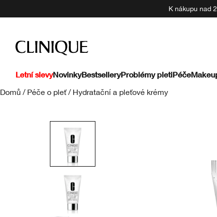
K nákupu nad 22
Letní slevy
Novinky
Bestsellery
Problémy pleti
Péče
Makeu
Domů
/
Péče o pleť
/
Hydratační a pleťové krémy