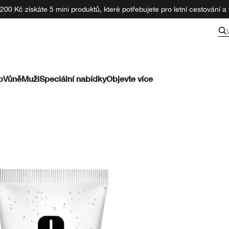
00 Kč získáte 5 mini produktů, které potřebujete pro letní cestování a v
p
Vůně
Muži
Speciální nabídky
Objevte více