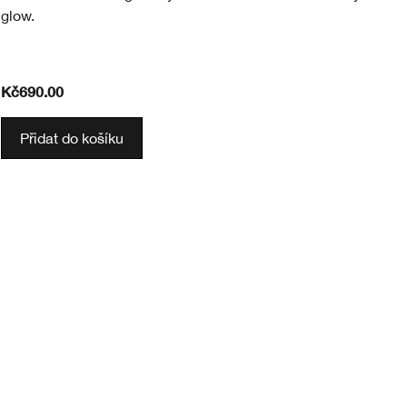
glow.
pl
Kč690.00
Kč
Přidat do košíku