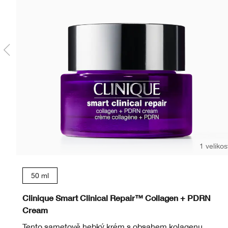
1 velikos
50 ml
Clinique Smart Clinical Repair™ Collagen + PDRN
Cream
Tento sametově hebký krém s obsahem kolagenu,