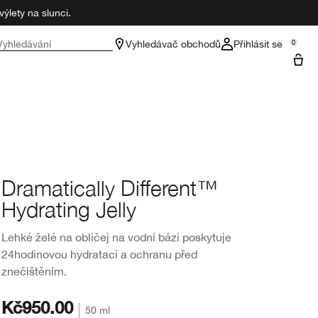
ýlety na slunci.
Vyhledávání
Vyhledávač obchodů
Přihlásit se
0
Dramatically Different™
Hydrating Jelly
Lehké želé na obličej na vodní bázi poskytuje
24hodinovou hydrataci a ochranu před
znečištěním.
Kč950.00
50 ml