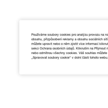
Používáme soubory cookies pro analýzu provozu na na
obsahu, přizpůsobení reklamy a obsahu sociálních sít
můžete upravit nebo o něm zjistit více informací kliknu
sekci Ochrana osobních údajů. Kliknutím na Přijmout
nebo odmítnou všechny cookies. Váš souhlas můžete k
„Spravovat soubory cookie“ v dolní části tohoto webu
Nákupy online
Vyhledávač prodejen
C