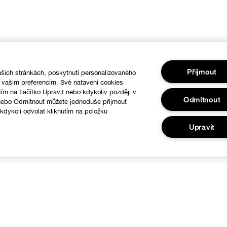
Přijmout
šich stránkách, poskytnutí personalizovaného
í vašim preferencím. Své natavení cookies
tím na tlačítko Upravit nebo kdykoliv později v
Odmítnout
 nebo Odmítnout můžete jednoduše přijmout
dykoli odvolat kliknutím na položku
.
Upravit
O nás
Nápověda
linique filozofie
Sledovat moji zásilku