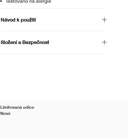
Testováno na alergie
Návod k použití
Složení a Bezpečnost
Limitovaná edice
Bes
Nové