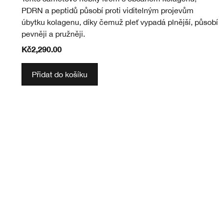
PDRN a peptidů působí proti viditelným projevům
úbytku kolagenu, díky čemuž pleť vypadá plnější, působí
pevněji a pružněji.
Kč2,290.00
Přidat do košíku