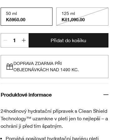
50 ml
125 ml
Kč950.00
Kč1,090.00
Přidat do košíku
DOPRAVA ZDARMA PŘI
OBJEDNÁVKÁCH NAD 1490 KC.
Produktové informace
24hodinový hydratační přípravek s Clean Shield
Technology™ uzamkne v pleti jen to nejlepší – a
ochrání ji před tím špatným.
Pomáhá posilovat hydratační bariéru pleti