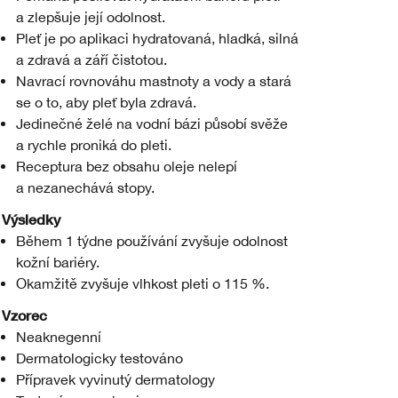
a zlepšuje její odolnost.
Pleť je po aplikaci hydratovaná, hladká, silná
a zdravá a září čistotou.
Navrací rovnováhu mastnoty a vody a stará
se o to, aby pleť byla zdravá.
Jedinečné želé na vodní bázi působí svěže
a rychle proniká do pleti.
Receptura bez obsahu oleje nelepí
a nezanechává stopy.
Výsledky
Během 1 týdne používání zvyšuje odolnost
kožní bariéry.
Okamžitě zvyšuje vlhkost pleti o 115 %.
Vzorec
Neaknegenní
Dermatologicky testováno
Přípravek vyvinutý dermatology