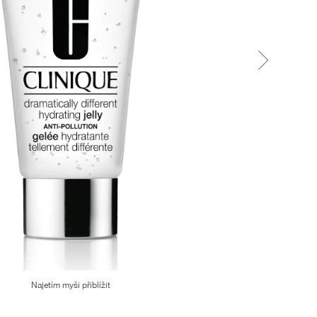
Najetím myši přiblížit