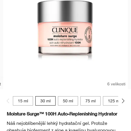
t
6 velikosti
15 ml
30 ml
50 ml
75 ml
125 ml
Moisture Surge™ 100H Auto-Replenishing Hydrator
Náš nejoblíbenější lehký hydratační gel. Protože
obsahuje bioferment z aloe a kyselinu hyaluronovou,