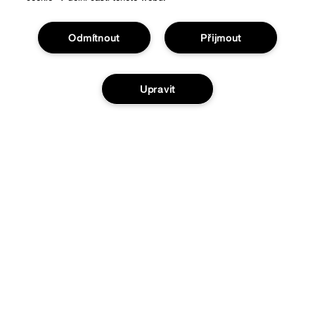
Odmítnout
Přijmout
Upravit
Nákupy online
Vyhledávač prodejen
O nás
Speciální nabídky
Clinique filozofie
Nápověda
Mezinárodní stránky
Sledovat moji zásilku
Ochrana a podmínky
Vrácení a výměna zboží
Ochrana osobních údajů
Doručení