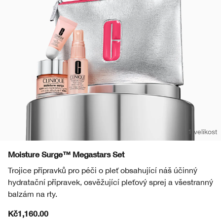
Masky
Bronzery
Oční stíny
Take The Day Off
Tělová péče
BB/CC krémy
Obočí
Chubby Stick™
1 velikost
Moisture Surge™ Megastars Set
Trojice přípravků pro péči o pleť obsahující náš účinný
hydratační přípravek, osvěžující pleťový sprej a všestranný
balzám na rty.
Kč1,160.00