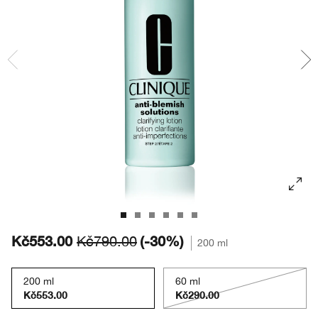
Masky
Bronzery
Oční stíny
Take The Day Off
Tělová péče
BB/CC krémy
Obočí
Chubby Stick™
Kč553.00
(-30%)
Kč790.00
200 ml
200 ml
60 ml
Kč553.00
Kč290.00