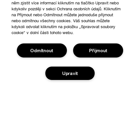
něm zjistit více informací kliknutím na tlačítko Upravit nebo
kdykoliv později v sekci Ochrana osobních údajů. Kliknutím
na Přijmout nebo Odmítnout můžete jednoduše přijmout
nebo odmítnou všechny cookies. Váš souhlas můžete
kdykoli odvolat kliknutím na položku „Spravovat soubory
cookie“ v dolní části tohoto webu.
Odmítnout
Přijmout
Upravit
Nákupy online
Vyhledávač prodejen
Přidat do košíku
O nás
Speciální nabídky
Clinique filozofie
Nápověda
Mezinárodní stránky
Sledovat moji zásilku