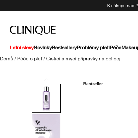
K nákupu nad 22
Letní slevy
Novinky
Bestsellery
Problémy pleti
Péče
Makeu
Domů
/
Péče o pleť
/
Čisticí a mycí přípravky na obličej
Bestseller