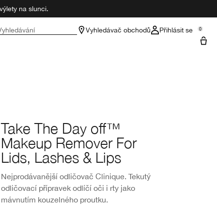
ýlety na slunci.
Vyhledávání
Vyhledávač obchodů
Přihlásit se
0
Take The Day off™
Makeup Remover For
Lids, Lashes & Lips
Nejprodávanější odličovač Clinique. Tekutý
odličovací přípravek odlíčí oči i rty jako
mávnutím kouzelného proutku.