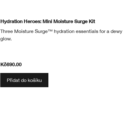
15 ml
Cl
Hydration Heroes: Mini Moisture Surge Kit
Uk
Three Moisture Surge™ hydration essentials for a dewy
in
glow.
k 
cit
Kč690.00
Kč
Přidat do košíku