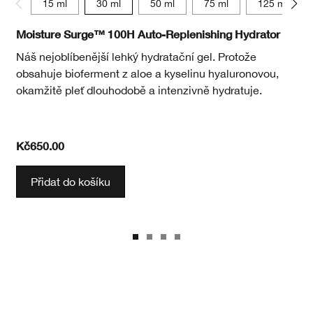
15 ml
30 ml
50 ml
75 ml
125 ml
Moisture Surge™ 100H Auto-Replenishing Hydrator
Náš nejoblíbenější lehký hydratační gel. Protože
obsahuje bioferment z aloe a kyselinu hyaluronovou,
okamžitě pleť dlouhodobě a intenzivně hydratuje.
Kč650.00
Přidat do košíku