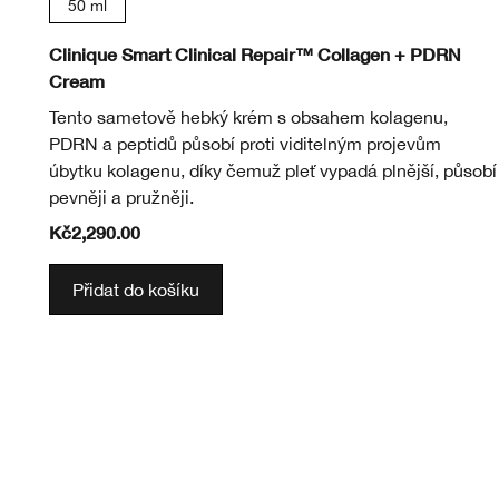
50 ml
Clinique Smart Clinical Repair™ Collagen + PDRN
Cream
Tento sametově hebký krém s obsahem kolagenu,
PDRN a peptidů působí proti viditelným projevům
úbytku kolagenu, díky čemuž pleť vypadá plnější, působí
pevněji a pružněji.
Kč2,290.00
Přidat do košíku