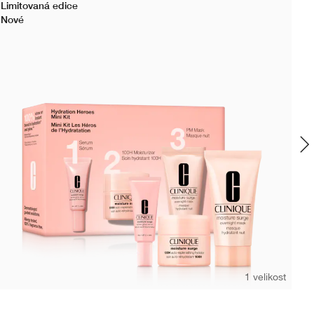
Limitovaná edice
Již
Nové
No
1 velikost