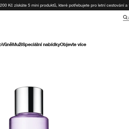
00 Kč získáte 5 mini produktů, které potřebujete pro letní cestování a v
p
Vůně
Muži
Speciální nabídky
Objevte více