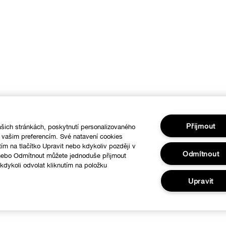
Přijmout
šich stránkách, poskytnutí personalizovaného
í vašim preferencím. Své natavení cookies
tím na tlačítko Upravit nebo kdykoliv později v
Odmítnout
 nebo Odmítnout můžete jednoduše přijmout
dykoli odvolat kliknutím na položku
.
Upravit