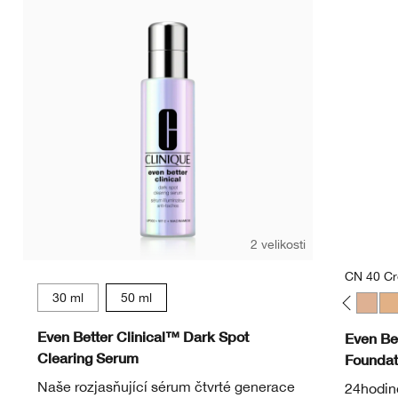
CN 02 Br
CN 1
C
2 velikosti
CN 40 C
30 ml
50 ml
WN 01 Flax
CN 02 Breeze
WN 04 Bone
CN 10 Alabaster
WN 12 Meringue
CN 18 Cream Whip
CN 20 Fair
CN 28 Ivory
WN 38 St
CN 40
WN
Even Better Clinical™ Dark Spot
Even Be
Clearing Serum
Foundat
Naše rozjasňující sérum čtvrté generace
24hodino