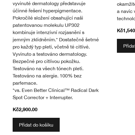
vyvinuté dermatology představuje
okamžitě
účinné řešení hyperpigmentace.
a navíc 
Pokročilé složení obsahující naši
technolo
patentovanou molekulu UP302
Kč1,540
kombinuje intenzivní rozjasnění s
jemným zklidněním.* Dostatečně šetrné
Přida
pro každý typ pleti, včetně té citlivé.
Vyvinuto a testováno dermatology.
Bezpečné pro citlivou pokožku.
Testováno na všech tónech pleti.
Testováno na alergie. 100% bez
parfemace.
*vs. Even Better Clinical™ Radical Dark
Spot Corrector + Interrupter.
Kč2,900.00
Přidat do košíku