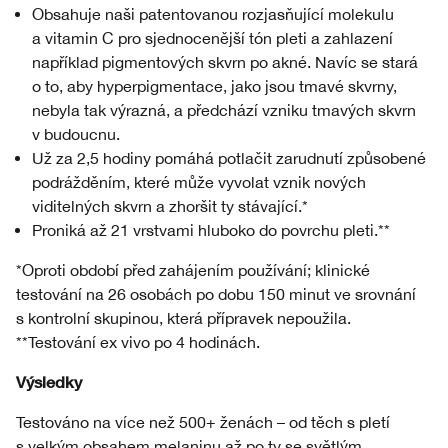
Obsahuje naši patentovanou rozjasňující molekulu
a vitamin C pro sjednocenější tón pleti a zahlazení
například pigmentových skvrn po akné. Navíc se stará
o to, aby hyperpigmentace, jako jsou tmavé skvrny,
nebyla tak výrazná, a předchází vzniku tmavých skvrn
v budoucnu.
Už za 2,5 hodiny pomáhá potlačit zarudnutí způsobené
podrážděním, které může vyvolat vznik nových
viditelných skvrn a zhoršit ty stávající.*
Proniká až 21 vrstvami hluboko do povrchu pleti.**
*Oproti období před zahájením používání; klinické
testování na 26 osobách po dobu 150 minut ve srovnání
s kontrolní skupinou, která přípravek nepoužila.
**Testování ex vivo po 4 hodinách.
Výsledky
Testováno na více než 500+ ženách – od těch s pletí
s velkým obsahem melaninu až po ty se světlým