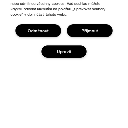
nebo odmítnou všechny cookies. Váš souhlas můžete
kdykoli odvolat kliknutím na položku „Spravovat soubory
cookie“ v dolní části tohoto webu.
Odmítnout
Přijmout
Nákupy online
Upravit
Vyhledávač prodejen
O nás
Speciální nabídky
Vyprodáno
Clinique filozofie
Nápověda
Mezinárodní stránky
Sledovat moji zásilku
Ochrana a podmínky
Vrácení a výměna zboží
Ochrana osobních údajů
Doručení
Obchodní podmínky