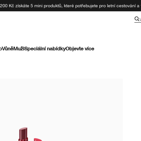
00 Kč získáte 5 mini produktů, které potřebujete pro letní cestování a v
p
Vůně
Muži
Speciální nabídky
Objevte více