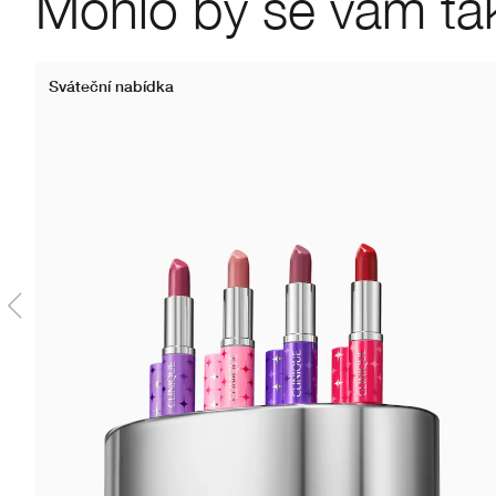
Mohlo by se vám také
Sváteční nabídka