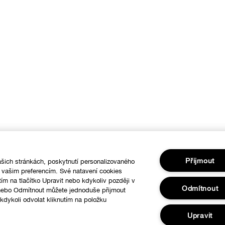
Přijmout
šich stránkách, poskytnutí personalizovaného
í vašim preferencím. Své natavení cookies
tím na tlačítko Upravit nebo kdykoliv později v
Odmítnout
 nebo Odmítnout můžete jednoduše přijmout
dykoli odvolat kliknutím na položku
.
Upravit