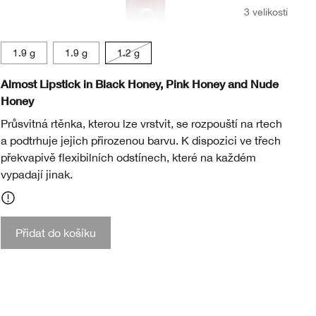
3 velikosti
Bu
1.9 g
1.9 g
1.2 g
op
te Pop
Peony Pop
Petal Pop Matte
Pow Pop
Rose Pop
Ruby Pop
Sweet Pop
Bu
Almost Lipstick in Black Honey, Pink Honey and Nude
Ch
Honey
Vý
Průsvitná rtěnka, kterou lze vrstvit, se rozpouští na rtech
da
a podtrhuje jejich přirozenou barvu. K dispozici ve třech
překvapivě flexibilních odstínech, které na každém
vypadají jinak.
Kč
Přidat do košíku