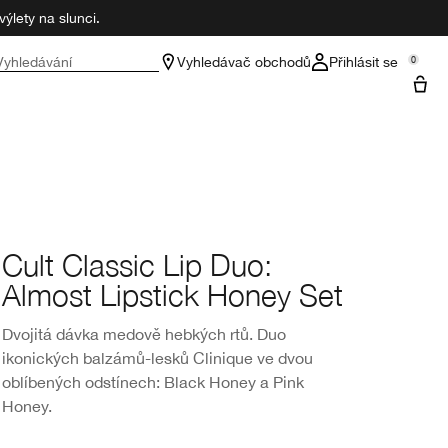
ýlety na slunci.
Vyhledávání
Vyhledávač obchodů
Přihlásit se
0
Cult Classic Lip Duo:
Almost Lipstick Honey Set
Dvojitá dávka medově hebkých rtů. Duo
ikonických balzámů-lesků Clinique ve dvou
oblíbených odstínech: Black Honey a Pink
Honey.