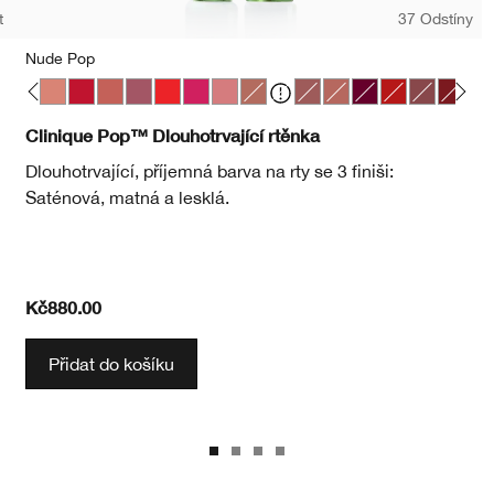
t
37 Odstíny
Nude Pop
p
 Pop
lon Pop
Mocha Pop
Nude Pop
Peppermint Pop
Petal Pop Satin
Plum Pop
Poppy Pop
Punch Pop
Sugar Pop
Bare Pop
Beach Pop
Blushing Pop
Bold Pop
Chili Pop
Clove Pop
Icon P
Lat
Clinique Pop™ Dlouhotrvající rtěnka
Dlouhotrvající, příjemná barva na rty se 3 finiši:
Saténová, matná a lesklá.
Kč880.00
Přidat do košíku