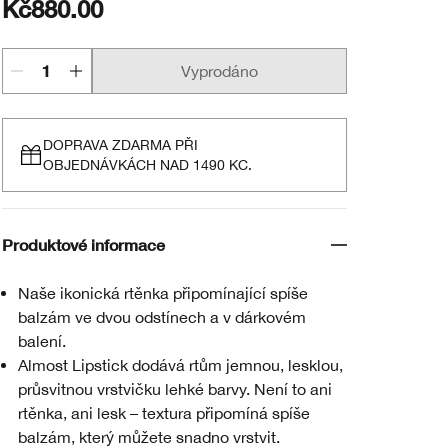
Kč880.00
Vyprodáno
DOPRAVA ZDARMA PŘI
OBJEDNÁVKÁCH NAD 1490 KC.
Produktové informace
Naše ikonická rtěnka připomínající spíše
balzám ve dvou odstínech a v dárkovém
balení.
Almost Lipstick dodává rtům jemnou, lesklou,
průsvitnou vrstvičku lehké barvy. Není to ani
rtěnka, ani lesk – textura připomíná spíše
balzám, který můžete snadno vrstvit.