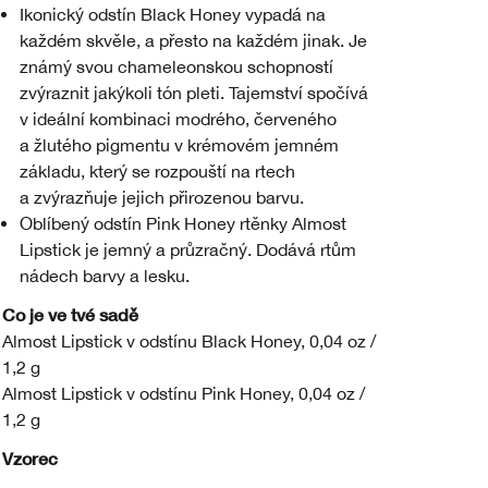
Ikonický odstín Black Honey vypadá na
každém skvěle, a přesto na každém jinak. Je
známý svou chameleonskou schopností
zvýraznit jakýkoli tón pleti. Tajemství spočívá
v ideální kombinaci modrého, červeného
a žlutého pigmentu v krémovém jemném
základu, který se rozpouští na rtech
a zvýrazňuje jejich přirozenou barvu.
Oblíbený odstín Pink Honey rtěnky Almost
Lipstick je jemný a průzračný. Dodává rtům
nádech barvy a lesku.
Co je ve tvé sadě
Almost Lipstick v odstínu Black Honey, 0,04 oz /
1,2 g
Almost Lipstick v odstínu Pink Honey, 0,04 oz /
1,2 g
Vzorec