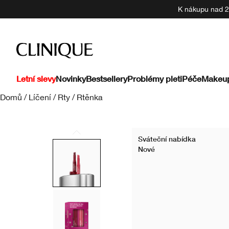
K nákupu nad 22
Letní slevy
Novinky
Bestsellery
Problémy pleti
Péče
Makeu
Domů
/
Líčení
/
Rty
/
Rtěnka
Sváteční nabídka
Nové