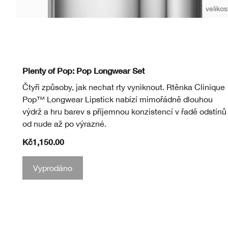
1 velikos
Beige Pop
Blackberry Pop
Blush Pop
Cappuccino Pop
Cherry Pop
Cola Pop
Confetti Pop
Cute Pop
Disco Pop
Fig Pop
Flame Pop
Honey Po
Love
Me
Plenty of Pop: Pop Longwear Set
Čtyři způsoby, jak nechat rty vyniknout. Rtěnka Clinique
Pop™ Longwear Lipstick nabízí mimořádně dlouhou
výdrž a hru barev s příjemnou konzistencí v řadě odstínů
od nude až po výrazné.
Kč1,150.00
Vyprodáno