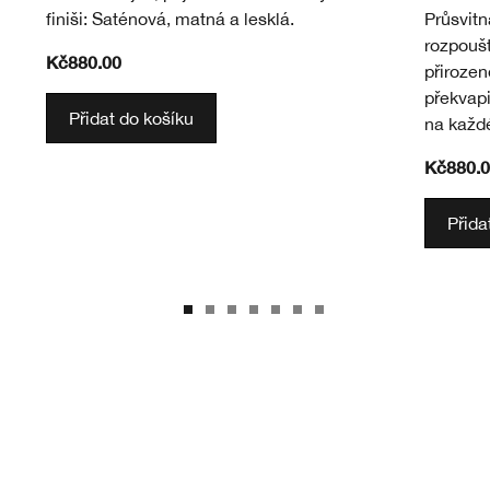
finiši: Saténová, matná a lesklá.
Průsvitná
rozpoušt
Kč880.00
přirozen
překvapi
Přidat do košíku
na každé
Kč880.0
Přida