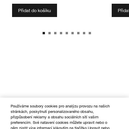
Přidat do košíku
Přida
Používáme soubory cookies pro analýzu provozu na našich
stránkách, poskytnutí personalizovaného obsahu,
přizpůsobení reklamy a obsahu sociálních sítí vašim
preferencím. Své natavení cookies můžete upravit nebo o
něm zjistit více informací kliknutím na tlačítko Upravit nebo