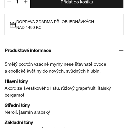
Přidat do košíku
DOPRAVA ZDARMA PŘI OBJEDNÁVKÁCH
NAD 1490 KC.
Produktové informace
Smělý podtón vzácné myrhy nese šťavnaté ovoce
a exotické květiny do nových, svůdných hlubin.
Hlavní tóny
Akord ze švestkového listu, růžový grapefruit, italský
bergamot
Střední tóny
Neroli, jasmín arabský
Základní tóny