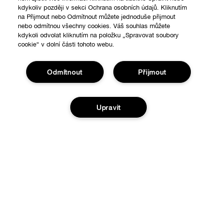
kdykoliv později v sekci Ochrana osobních údajů. Kliknutím
na Přijmout nebo Odmítnout můžete jednoduše přijmout
nebo odmítnou všechny cookies. Váš souhlas můžete
kdykoli odvolat kliknutím na položku „Spravovat soubory
cookie“ v dolní části tohoto webu.
Odmítnout
Přijmout
Upravit
Nákupy online
Vyhledávač prodejen
O nás
Přidat do košíku
Speciální nabídky
Clinique filozofie
Nápověda
Mezinárodní stránky
Sledovat moji zásilku
Ochrana a podmínky