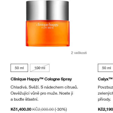
2 velikosti
50 ml
100 ml
50 ml
Clinique Happy™ Cologne Spray
Calyx™ 
Chladivá. Svěží. S nádechem citrusů.
Povzbuzu
Osvěžující vůně pro muže. Noste ji
zelených
a buďte šťastní.
přírody.
Kč1,400.00
Kč2,190
KČ2,000.00
(-30%)