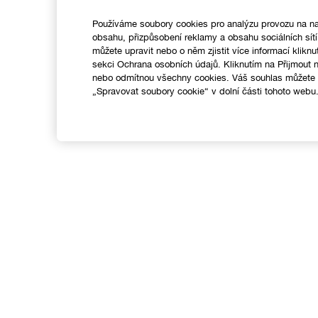
Používáme soubory cookies pro analýzu provozu na na
obsahu, přizpůsobení reklamy a obsahu sociálních sít
můžete upravit nebo o něm zjistit více informací kliknu
sekci Ochrana osobních údajů. Kliknutím na Přijmout
nebo odmítnou všechny cookies. Váš souhlas můžete k
„Spravovat soubory cookie“ v dolní části tohoto webu
Nákupy online
Vyhledávač prodejen
C
Speciální nabídky
M