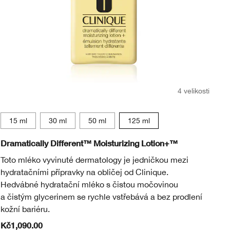
4 velikosti
15 ml
15 ml
30 ml
50 ml
125 ml
Dramatically Different™ Moisturizing Lotion+™
Dr
Toto mléko vyvinuté dermatology je jedničkou mezi
Le
hydratačními přípravky na obličej od Clinique.
ok
Hedvábné hydratační mléko s čistou močovinou
oc
a čistým glycerinem se rychle vstřebává a bez prodlení
Pl
kožní bariéru.
Kč1,090.00
Kč