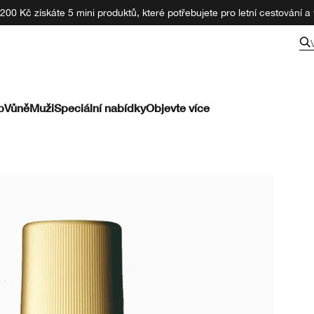
00 Kč získáte 5 mini produktů, které potřebujete pro letní cestování a v
p
Vůně
Muži
Speciální nabídky
Objevte více