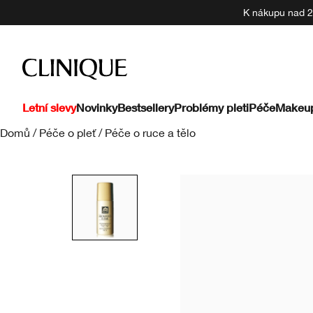
K nákupu nad 22
Letní slevy
Novinky
Bestsellery
Problémy pleti
Péče
Makeu
Domů
/
Péče o pleť
/
Péče o ruce a tělo