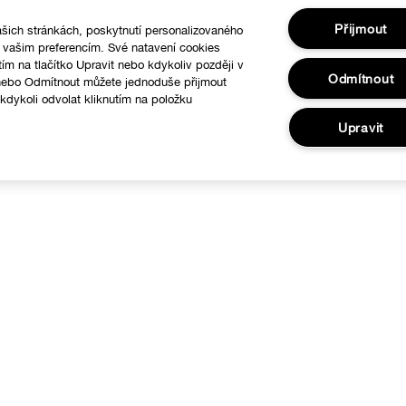
Přijmout
šich stránkách, poskytnutí personalizovaného
í vašim preferencím. Své natavení cookies
tím na tlačítko Upravit nebo kdykoliv později v
Odmítnout
 nebo Odmítnout můžete jednoduše přijmout
dykoli odvolat kliknutím na položku
.
Upravit
O nás
Nápověda
linique filozofie
Sledovat moji zásilku
ezinárodní stránky
Vrácení a výměna zboží
Doručení
Obecné informace