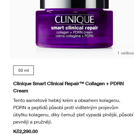
1 velikos
50 ml
Clinique Smart Clinical Repair™ Collagen + PDRN
Cream
Tento sametově hebký krém s obsahem kolagenu,
PDRN a peptidů působí proti viditelným projevům
úbytku kolagenu, díky čemuž pleť vypadá plnější, působí
pevněji a pružněji.
Kč2,290.00