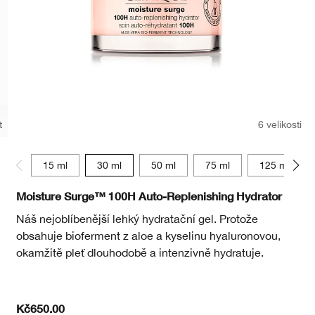
t
6 velikosti
15 ml
30 ml
50 ml
75 ml
125 ml
Moisture Surge™ 100H Auto-Replenishing Hydrator
Náš nejoblíbenější lehký hydratační gel. Protože
obsahuje bioferment z aloe a kyselinu hyaluronovou,
okamžitě pleť dlouhodobě a intenzivně hydratuje.
Kč650.00