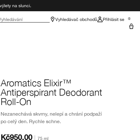
ýlety na slunci.
Vyhledávání
Vyhledávač obchodů
Přihlásit se
0
Aromatics Elixir™
Antiperspirant Deodorant
Roll-On
Nezanechává skvrny, nelepí a chrání podpaží
po celý den. Rychle schne.
Kč950.00
75 ml