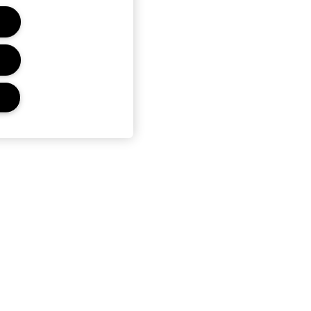
Ochrana a podmínky
Ochrana osobních údajů
Obchodní podmínky
Všeobecné obchodní podmínky
Podmínky použití dárkových
karet