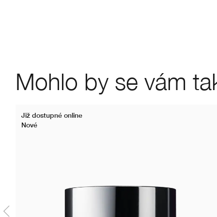
Mohlo by se vám také
Již dostupné online
Nové