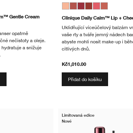
Whisper
Tender Heart
Soft Berry
Gentle Currant
Sweet Nectar
Plush Petal
alm™ Gentle Cream
Clinique Daily Calm™ Lip + Che
Uklidňující víceúčelový balzám v
anser opatrně
vaše rty a tváře jemný nádech bar
čné nečistoty a oleje.
abyste mohli nosit make-up i bě
 hydratuje a snižuje
citlivých dnů.
.
Kč1,010.00
u
Přidat do košíku
Limitovaná edice
Nové