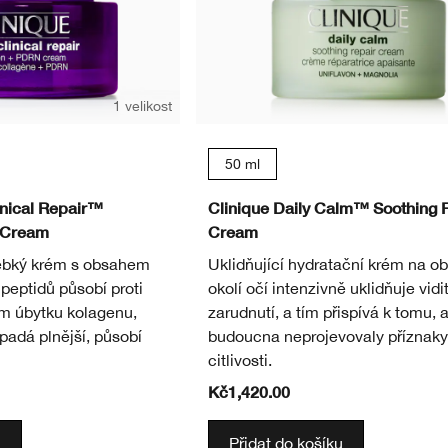
1 velikost
50 ml
inical Repair™
Clinique Daily Calm™ Soothing 
 Cream
Cream
ebký krém s obsahem
Uklidňující hydratační krém na ob
peptidů působí proti
okolí očí intenzivně uklidňuje vidi
ům úbytku kolagenu,
zarudnutí, a tím přispívá k tomu, 
padá plnější, působí
budoucna neprojevovaly příznaky
citlivosti.
Kč1,420.00
u
Přidat do košíku