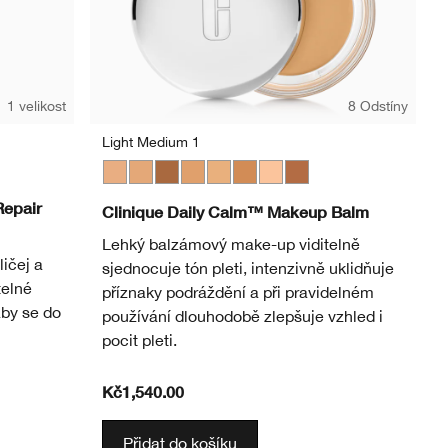
1 velikost
8 Odstíny
Light Medium 1
Light Medium 1
Light Medium 3
Deep 2
Medium
Light Medium 2
Medium Deep
Light
Deep 1
Repair
Clinique Daily Calm™ Makeup Balm
Lehký balzámový make-up viditelně
ličej a
sjednocuje tón pleti, intenzivně uklidňuje
telné
příznaky podráždění a při pravidelném
aby se do
používání dlouhodobě zlepšuje vzhled i
pocit pleti.
Kč1,540.00
Přidat do košíku