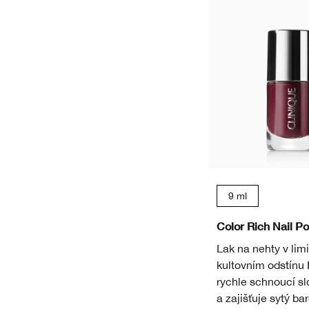
9 ml
Color Rich Nail Po
Lak na nehty v lim
kultovním odstínu 
rychle schnoucí s
a zajišťuje sytý ba