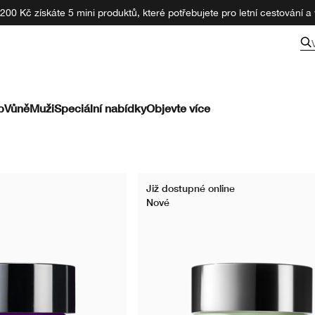
00 Kč získáte 5 mini produktů, které potřebujete pro letní cestování a v
p
Vůně
Muži
Speciální nabídky
Objevte více
Již dostupné online
Nové