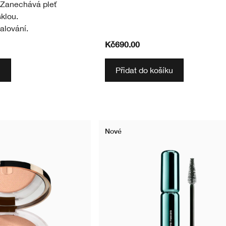
. Zanechává pleť
klou.
alování.
Kč690.00
u
Přidat do košíku
Nové