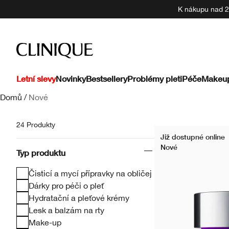
K nákupu nad 22
Letní slevy
Novinky
Bestsellery
Problémy pleti
Péče
Makeu
Domů
/
Nové
24 Produkty
Již dostupné online
Nové
Typ produktu
Čisticí a mycí přípravky na obličej
Dárky pro péči o pleť
Hydratační a pleťové krémy
Lesk a balzám na rty
Make-up