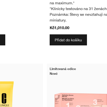
na maximum.*
*Klinicky testováno na 31 ženách
Poznámka: Slevy se nevztahují n
miniatury.
Kč1,010.00
u
Přidat do košíku
Limitovaná edice
Nové