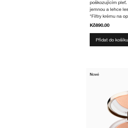
poškozujícím pleť
jemnou a lehce les
*Filtry krému na op
Kč890.00
Přidat do košík
Nové