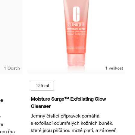
1 Odstín
1 velikost
125 ml
Moisture Surge™ Exfoliating Glow
me
Cleanser
Jemný čisticí přípravek pomáhá
y
s exfoliací odumřelých kožních buněk,
ce
které jsou příčinou mdlé pleti, a zároveň
jem řas