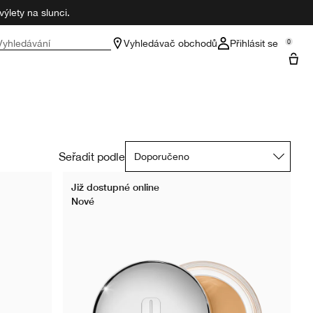
ýlety na slunci.
Vyhledávání
Vyhledávač obchodů
Přihlásit se
0
Seřadit podle
Již dostupné online
Nové