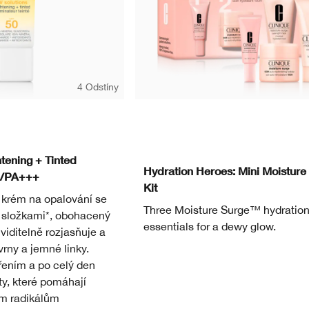
4 Odstíny
ep
tening + Tinted
Hydration Heroes: Mini Moisture
0/PA+++
Kit
 krém na opalování se
Three Moisture Surge™ hydratio
 složkami*, obohacený
essentials for a dewy glow.
 viditelně rozjasňuje a
rny a jemné linky.
řením a po celý den
y, které pomáhají
ým radikálům