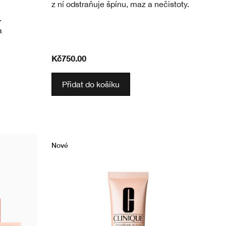
z ní odstraňuje špínu, maz a nečistoty.
.
a
Kč750.00
Přidat do košíku
Nové