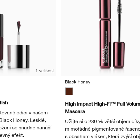
1 velikost
Black Honey
Black Honey
lish
High Impact High-Fi™ Full Volu
Mascara
itované edici v našem
Black Honey. Lesklé,
Užijte si o 230 % větší objem dík
ložení se snadno nanáší
mimořádně pigmentované řasen
revný efekt.
s obsahem vláken, která zvýší ob