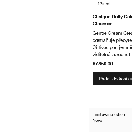
125 ml
Clinique Daily C
Cleanser
Gentle Cream Cle
odstraňuje přebyte
Citlivou pleť jemně
viditelné zarudnutí
Kč850.00
Přidat do košík
Limitovaná edice
Nové