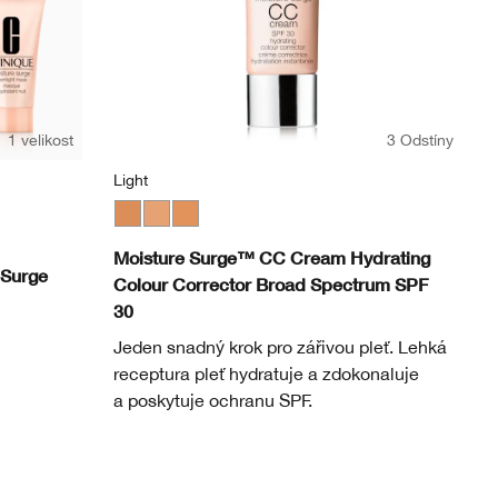
1 velikost
3 Odstíny
Light
Medium
Light
Light Medium
Moisture Surge™ CC Cream Hydrating
 Surge
Colour Corrector Broad Spectrum SPF
30
n
Jeden snadný krok pro zářivou pleť. Lehká
receptura pleť hydratuje a zdokonaluje
a poskytuje ochranu SPF.