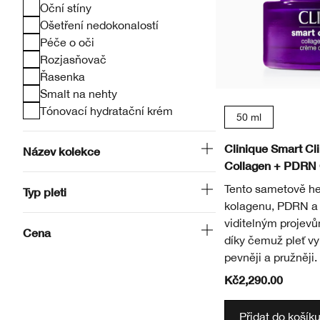
Oční stíny
Ošetření nedokonalostí
Péče o oči
Rozjasňovač
Řasenka
Smalt na nehty
Tónovací hydratační krém
50 ml
Clinique Smart Cl
Název kolekce
Collagen + PDRN
Tento sametově h
Typ pleti
kolagenu, PDRN a 
viditelným projev
Cena
díky čemuž pleť vy
pevněji a pružněji.
Kč2,290.00
Přidat do košík