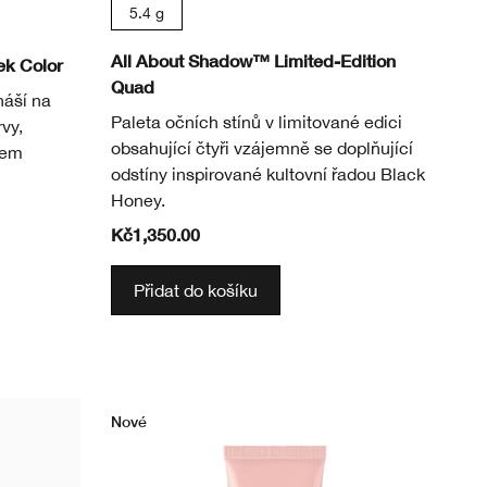
5.4 g
All About Shadow™ Limited-Edition
ek Color
Quad
náší na
Paleta očních stínů v limitované edici
vy,
obsahující čtyři vzájemně se doplňující
hem
odstíny inspirované kultovní řadou Black
Honey.
Kč1,350.00
Přidat do košíku
Nové