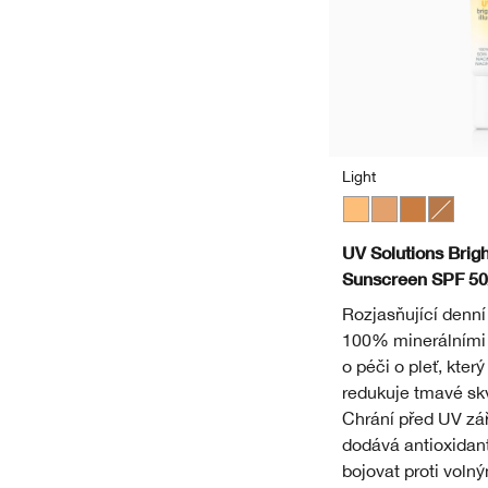
Light
Light
Medium
Medium De
Deep
UV Solutions Brigh
Sunscreen SPF 5
Rozjasňující denní
100% minerálními
o péči o pleť, který
redukuje tmavé skv
Chrání před UV zá
dodává antioxidant
bojovat proti voln