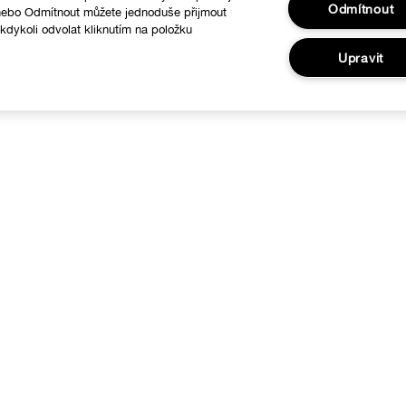
Odmítnout
 nebo Odmítnout můžete jednoduše přijmout
dykoli odvolat kliknutím na položku
.
Upravit
O nás
Nápověda
linique filozofie
Sledovat moji zásilku
ezinárodní stránky
Vrácení a výměna zboží
Doručení
Obecné informace
Kontaktovat Výrobce
Zavolejte nám: +42022888027
Piš Si S Námi