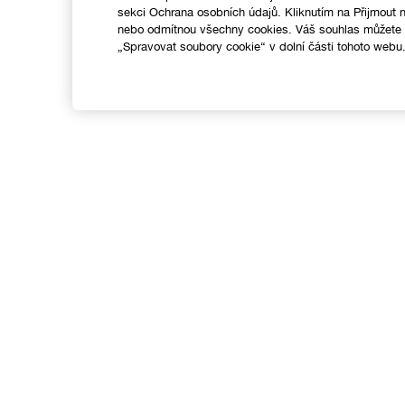
sekci Ochrana osobních údajů. Kliknutím na Přijmout
nebo odmítnou všechny cookies. Váš souhlas můžete k
„Spravovat soubory cookie“ v dolní části tohoto webu
Nákupy online
Vyhledávač prodejen
C
Speciální nabídky
M