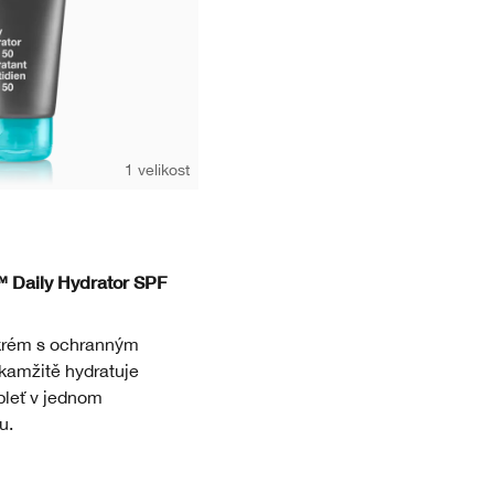
1 velikost
™ Daily Hydrator SPF
krém s ochranným
kamžitě hydratuje
pleť v jednom
u.