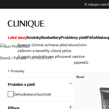
K nákupu nad 22
Uctívejte svou 
Letní slevy
Novinky
Bestsellery
Problémy pleti
Péče
Makeu
Vysoce účinná ochrana před slunečním
zářením s benefity cílené péče.
A navíc, produkty pro přirozeně oslnivé
Domů
/
Pánské
/
Ochrana SPF
opálení bez nutnosti slunečních paprsků.
1 Produkty
Nové
Problém s pletí
Dehydratace/suchost
Přínos