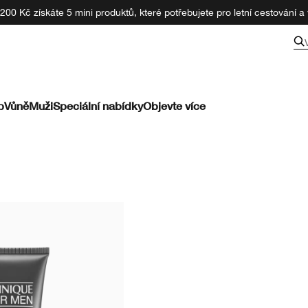
00 Kč získáte 5 mini produktů, které potřebujete pro letní cestování a v
pleť.
p
Vůně
Muži
Speciální nabídky
Objevte více