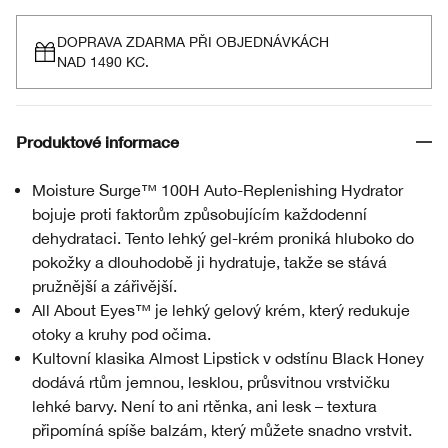
DOPRAVA ZDARMA PŘI OBJEDNÁVKÁCH
NAD 1490 KC.
Produktové informace
Moisture Surge™ 100H Auto-Replenishing Hydrator
bojuje proti faktorům způsobujícím každodenní
dehydrataci. Tento lehký gel-krém proniká hluboko do
pokožky a dlouhodobě ji hydratuje, takže se stává
pružnější a zářivější.
All About Eyes™ je lehký gelový krém, který redukuje
otoky a kruhy pod očima.
Kultovní klasika Almost Lipstick v odstínu Black Honey
dodává rtům jemnou, lesklou, průsvitnou vrstvičku
lehké barvy. Není to ani rtěnka, ani lesk – textura
připomíná spíše balzám, který můžete snadno vrstvit.