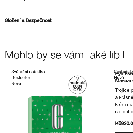
Složení a Bezpečnost
Mohlo by se vám také líbit
Sváteční nabídka
Sváteční 
Eye Ess
Bestseller
Nové
Mascara
Nové
Trojice 
a krásné
krém na 
s dlouho
Kč920.0