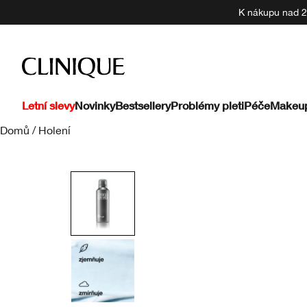
K nákupu nad 22
Letní slevy
Novinky
Bestsellery
Problémy pleti
Péče
Makeu
Domů
/
Holení