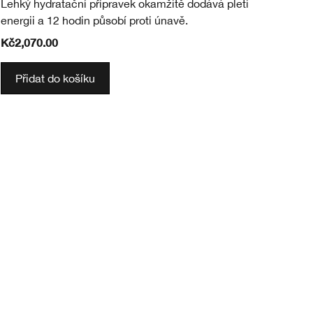
Lehký hydratační přípravek okamžitě dodává pleti
Mi
energii a 12 hodin působí proti únavě.
a 
Kč2,070.00
Kč
Přidat do košíku