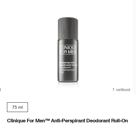
t
1 velikost
75 ml
Clinique For Men™ Anti-Perspirant Deodorant Roll-On