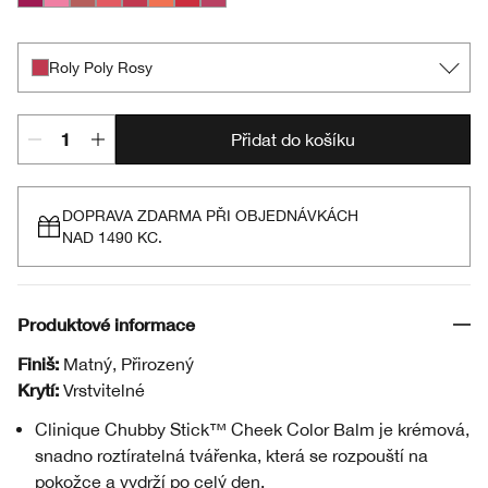
Very Violet
Poppin’ Pink
Amp’d Up Apple
Grandest Guava
Roly Poly Rosy
Plenty O’ Papaya
Ramp’d Up Rouge
Plumped Up Peony
Roly Poly Rosy
Přidat do košíku
DOPRAVA ZDARMA PŘI OBJEDNÁVKÁCH
NAD 1490 KC.
Produktové informace
Finiš:
Matný, Přirozený
Krytí:
Vrstvitelné
Clinique Chubby Stick™ Cheek Color Balm je krémová,
snadno roztíratelná tvářenka, která se rozpouští na
pokožce a vydrží po celý den.