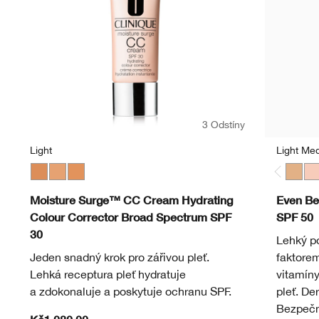
3 Odstíny
Light
Light Me
Medium
Light
Light Medium
Light
Li
Moisture Surge™ CC Cream Hydrating
Even Be
Colour Corrector Broad Spectrum SPF
SPF 50
30
Lehký p
Jeden snadný krok pro zářivou pleť.
faktore
Lehká receptura pleť hydratuje
vitamíny
a zdokonaluje a poskytuje ochranu SPF.
pleť. De
Bezpečné