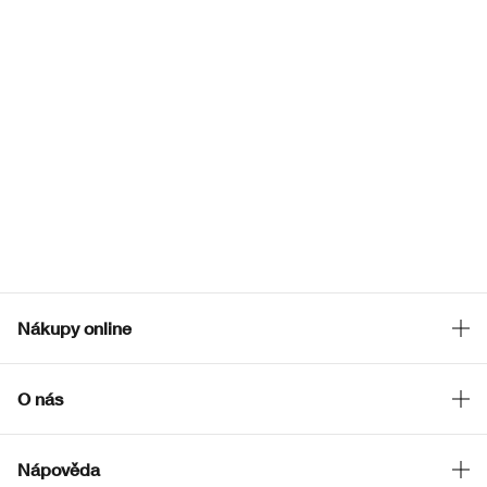
Nákupy online
Vyhledávač prodejen
O nás
Speciální nabídky
Clinique filozofie
Nápověda