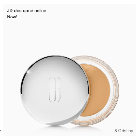
Již dostupné online
Nové
y
8 Odstíny