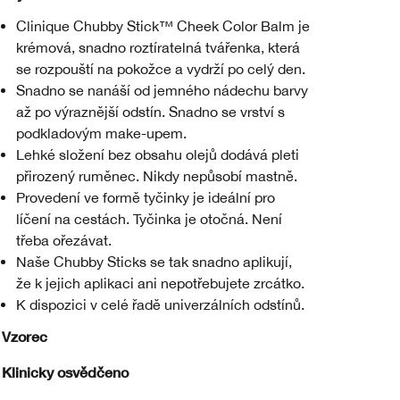
Clinique Chubby Stick™ Cheek Color Balm je
krémová, snadno roztíratelná tvářenka, která
se rozpouští na pokožce a vydrží po celý den.
Snadno se nanáší od jemného nádechu barvy
až po výraznější odstín. Snadno se vrství s
podkladovým make-upem.
Lehké složení bez obsahu olejů dodává pleti
přirozený ruměnec. Nikdy nepůsobí mastně.
Provedení ve formě tyčinky je ideální pro
líčení na cestách. Tyčinka je otočná. Není
třeba ořezávat.
Naše Chubby Sticks se tak snadno aplikují,
že k jejich aplikaci ani nepotřebujete zrcátko.
K dispozici v celé řadě univerzálních odstínů.
Vzorec
Klinicky osvědčeno