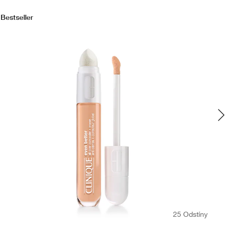
Bestseller
No
25 Odstíny