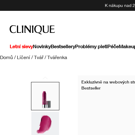
K nákupu nad 22
Letní slevy
Novinky
Bestsellery
Problémy pleti
Péče
Makeu
Domů
/
Líčení
/
Tvář
/
Tvářenka
Exkluzivně na webových st
Bestseller