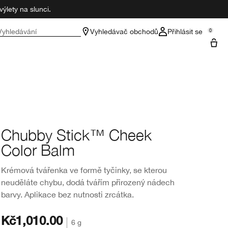
ýlety na slunci.
Vyhledávání
Vyhledávač obchodů
Přihlásit se
0
Chubby Stick™ Cheek
Color Balm
Krémová tvářenka ve formě tyčinky, se kterou
neuděláte chybu, dodá tvářím přirozený nádech
barvy. Aplikace bez nutnosti zrcátka.
Kč1,010.00
6 g