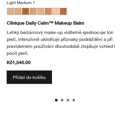
Light Medium 1
Light Medium 1
Light Medium 3
Deep 2
Medium
Light Medium 2
Medium Deep
Light
Deep 1
CN 02 Breeze
CN 18 Cream Whip
CN 40 Cream Chamois
CN 70 Vanilla
CN 90 Sand
WN 01 Flax
WN 04 B
WN 1
W
Clinique Daily Calm™ Makeup Balm
Lehký balzámový make-up viditelně sjednocuje tón
pleti, intenzivně uklidňuje příznaky podráždění a při
pravidelném používání dlouhodobě zlepšuje vzhled i
pocit pleti.
Kč1,540.00
Přidat do košíku