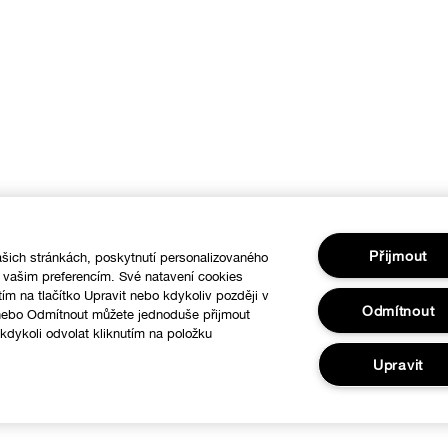
Přijmout
šich stránkách, poskytnutí personalizovaného
í vašim preferencím. Své natavení cookies
tím na tlačítko Upravit nebo kdykoliv později v
Odmítnout
 nebo Odmítnout můžete jednoduše přijmout
dykoli odvolat kliknutím na položku
.
Upravit