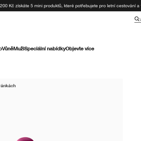
00 Kč získáte 5 mini produktů, které potřebujete pro letní cestování a v
p
Vůně
Muži
Speciální nabídky
Objevte více
ránkách