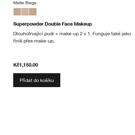
Matte Biege
Matte Neutral
Matte Biege
Matte Honey
Superpowder Double Face Makeup
Dlouhotrvající pudr + make-up 2 v 1. Funguje také jako
finiš přes make-up.
Kč1,150.00
Přidat do košíku