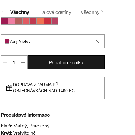
Všechny
Fialové odstíny
Všechny
Růžové odst
Very Violet
Poppin’ Pink
Amp’d Up Apple
Grandest Guava
Roly Poly Rosy
Plenty O’ Papaya
Ramp’d Up Rouge
Plumped Up Peony
Very Violet
Přidat do košíku
DOPRAVA ZDARMA PŘI
OBJEDNÁVKÁCH NAD 1490 KC.
Produktové informace
Finiš:
Matný, Přirozený
Krytí:
Vrstvitelné