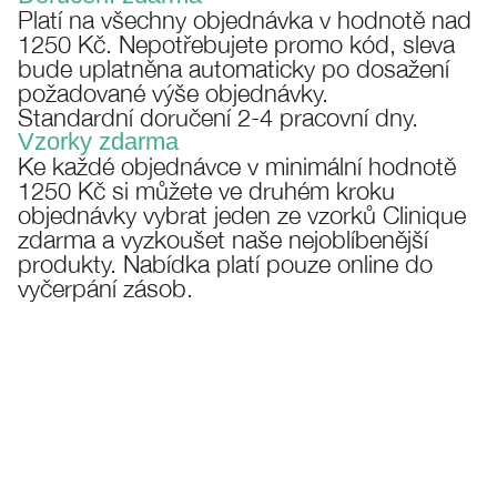
Platí na všechny objednávka v hodnotě nad
Masky
Bronzery
Oční stíny
Take The Day Off
1250 Kč. Nepotřebujete promo kód, sleva
bude uplatněna automaticky po dosažení
Tělová péče
BB/CC krémy
Obočí
Chubby Stick™
požadované výše objednávky.
Standardní doručení 2-4 pracovní dny.
Vzorky zdarma
Ke každé objednávce v minimální hodnotě
1250 Kč si můžete ve druhém kroku
objednávky vybrat jeden ze vzorků Clinique
zdarma a vyzkoušet naše nejoblíbenější
produkty. Nabídka platí pouze online do
vyčerpání zásob.