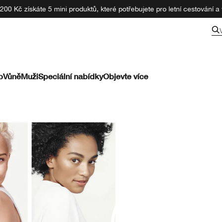
00 Kč získáte 5 mini produktů, které potřebujete pro letní cestování a v
p
Vůně
Muži
Speciální nabídky
Objevte více