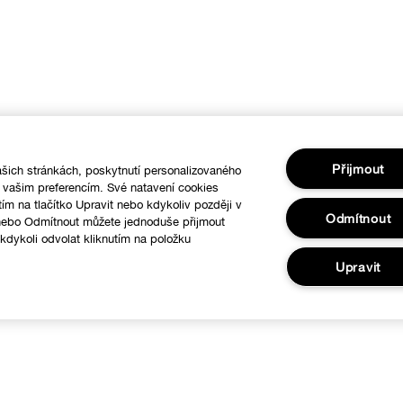
Přijmout
šich stránkách, poskytnutí personalizovaného
í vašim preferencím. Své natavení cookies
tím na tlačítko Upravit nebo kdykoliv později v
Odmítnout
 nebo Odmítnout můžete jednoduše přijmout
dykoli odvolat kliknutím na položku
.
Upravit
O nás
Nápověda