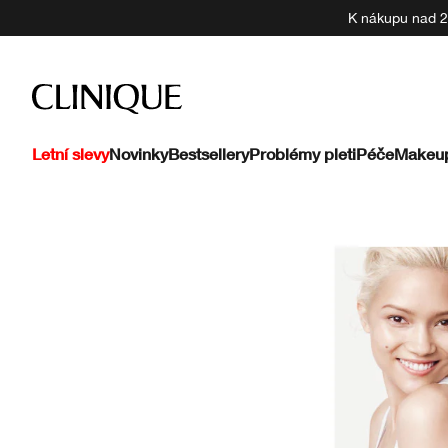
K nákupu nad 22
Letní slevy
Novinky
Bestsellery
Problémy pleti
Péče
Makeu