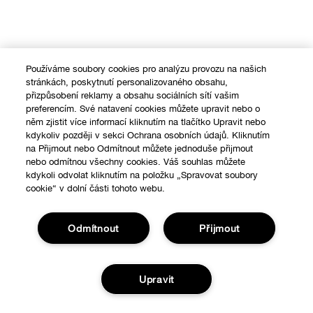
Používáme soubory cookies pro analýzu provozu na našich
stránkách, poskytnutí personalizovaného obsahu,
Bezpečná pokladna
přizpůsobení reklamy a obsahu sociálních sítí vašim
preferencím. Své natavení cookies můžete upravit nebo o
Pravidla na ochranu osobních údajů
něm zjistit více informací kliknutím na tlačítko Upravit nebo
kdykoliv později v sekci Ochrana osobních údajů. Kliknutím
Všeobecné obchodní podmínky
na Přijmout nebo Odmítnout můžete jednoduše přijmout
nebo odmítnou všechny cookies. Váš souhlas můžete
Kontaktujte nás
kdykoli odvolat kliknutím na položku „Spravovat soubory
cookie“ v dolní části tohoto webu.
© © Clinique Laboratories, llc. Všechna práva vyhrazena
Odmítnout
Přijmout
Upravit