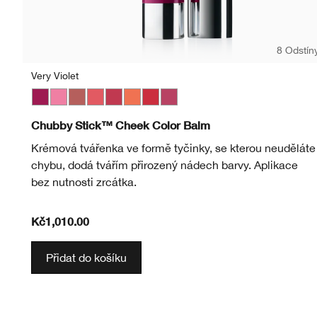
8 Odstín
Very Violet
Very Violet
Poppin’ Pink
Amp’d Up Apple
Grandest Guava
Roly Poly Rosy
Plenty O’ Papaya
Ramp’d Up Rouge
Plumped Up Peony
Chubby Stick™ Cheek Color Balm
Krémová tvářenka ve formě tyčinky, se kterou neuděláte
chybu, dodá tvářím přirozený nádech barvy. Aplikace
bez nutnosti zrcátka.
Kč1,010.00
Přidat do košíku