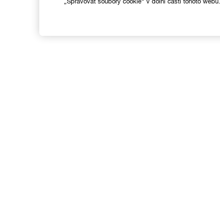
„Spravovat soubory cookie“ v dolní části tohoto webu
Nákupy online
Vyhledávač prodejen
C
Speciální nabídky
M