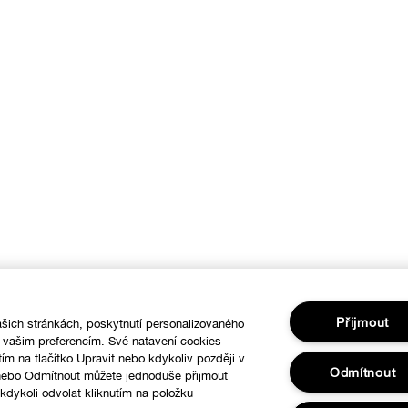
Přijmout
šich stránkách, poskytnutí personalizovaného
í vašim preferencím. Své natavení cookies
tím na tlačítko Upravit nebo kdykoliv později v
Odmítnout
 nebo Odmítnout můžete jednoduše přijmout
dykoli odvolat kliknutím na položku