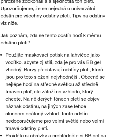
přirozeně zdokonalila a sjednotila tón pleti.
Upozorňujeme, že se nejedná o univerzální
odstín pro všechny odstíny pleti. Tipy na odstíny
viz níže.
Jak poznám, zda se tento odstín hodí k mému
odstínu pleti?
Použijte maskovací potisk na lahvičce jako
vodítko, abyste zjistili, zda je pro vás BB gel
vhodný. Barvy představují odstíny pleti, které
jsou pro toto složení nejvhodnější. Obecně se
nejlépe hodí na středně světlou až středně
tmavou pleť, ale záleží na vzhledu, který
chcete. Na některých tónech pleti se objeví
náznak odstínu, na jiných zase lehce
sluncem opálený vzhled. Tento odstín
nedoporučujeme pro velmi světlé nebo velmi
tmavé odstíny pleti.
Projděte si obrázky a prohlédněte si BB gel na