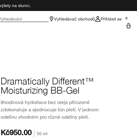
ýlety na slunci.
Vyhledávání
Vyhledávač obchodů
Přihlásit se
0
Dramatically Different™
Moisturizing BB-Gel
8hodinová hydratace bez oleje přirozeně
zdokonaluje a sjednocuje tón pleti. V jednom
odstínu vhodném pro různé odstíny pleti.
Kč950.00
50 ml