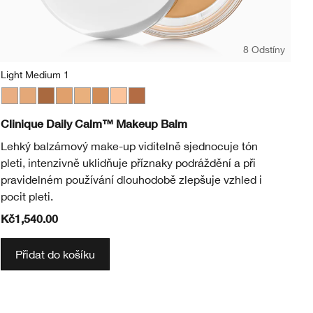
8 Odstíny
Light Medium 1
CN
Light Medium 1
Light Medium 3
Deep 2
Medium
Light Medium 2
Medium Deep
Light
Deep 1
WN 01 Flax
CN 02 Breeze
WN 04 Bone
CN 10 Alabaster
WN 12 Meringue
CN 18 Cream 
CN 20 Fair
CN 28 I
WN 3
C
Clinique Daily Calm™ Makeup Balm
Ev
Lehký balzámový make-up viditelně sjednocuje tón
24
pleti, intenzivně uklidňuje příznaky podráždění a při
zd
pravidelném používání dlouhodobě zlepšuje vzhled i
vz
pocit pleti.
Kč1,540.00
Kč
Přidat do košíku