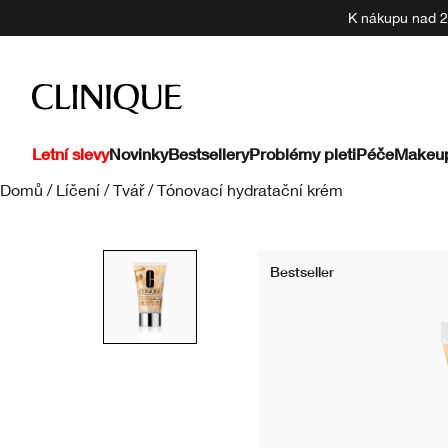
K nákupu nad 22
Letní slevy
Novinky
Bestsellery
Problémy pleti
Péče
Makeu
Domů
/
Líčení
/
Tvář
/
Tónovací hydratační krém
Bestseller