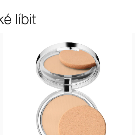
 líbit