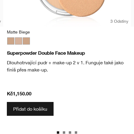
y
3 Odstíny
Matte Biege
Matte Neutral
Matte Biege
Matte Honey
Superpowder Double Face Makeup
Dlouhotrvající pudr + make-up 2 v 1. Funguje také jako
finiš přes make-up.
Kč1,150.00
Přidat do košíku