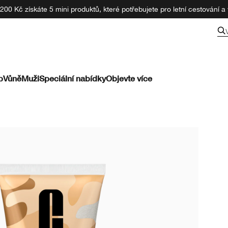
00 Kč získáte 5 mini produktů, které potřebujete pro letní cestování a v
p
Vůně
Muži
Speciální nabídky
Objevte více