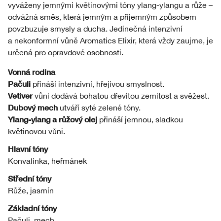
vyváženy jemnými květinovými tóny ylang-ylangu a růže –
odvážná směs, která jemným a příjemným způsobem
povzbuzuje smysly a ducha. Jedinečná intenzivní
a nekonformní vůně Aromatics Elixir, která vždy zaujme, je
určená pro opravdové osobnosti.
Vonná rodina
Pačuli
přináší intenzivní, hřejivou smyslnost.
Vetiver
vůni dodává bohatou dřevitou zemitost a svěžest.
Dubový mech
utváří syté zelené tóny.
Ylang-ylang a růžový olej
přináší jemnou, sladkou
květinovou vůni.
Hlavní tóny
Konvalinka, heřmánek
Střední tóny
Růže, jasmín
Základní tóny
Pačuli, mech