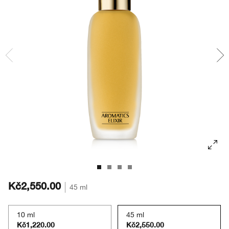
Masky
Bronzery
Oční stíny
Take The Day Off
Tělová péče
BB/CC krémy
Obočí
Chubby Stick™
Kč2,550.00
45 ml
10 ml
45 ml
Kč1,220.00
Kč2,550.00