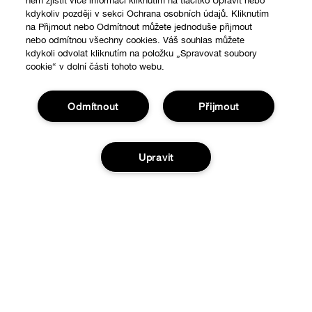
něm zjistit více informací kliknutím na tlačítko Upravit nebo
kdykoliv později v sekci Ochrana osobních údajů. Kliknutím
na Přijmout nebo Odmítnout můžete jednoduše přijmout
nebo odmítnou všechny cookies. Váš souhlas můžete
kdykoli odvolat kliknutím na položku „Spravovat soubory
cookie“ v dolní části tohoto webu.
Odmítnout
Přijmout
Upravit
Nákupy online
Vyhledávač prodejen
O nás
Speciální nabídky
Přidat do košíku
Clinique filozofie
Nápověda
Mezinárodní stránky
Sledovat moji zásilku
Ochrana a podmínky
Vrácení a výměna zboží