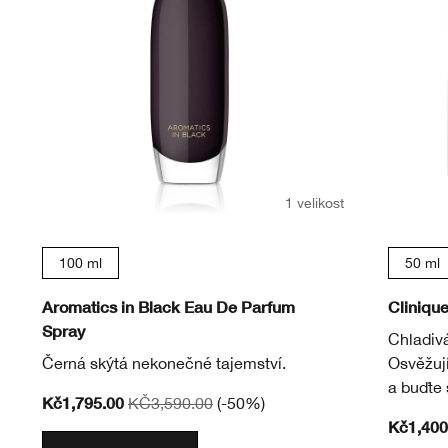
1 velikost
100 ml
50 ml
Aromatics in Black Eau De Parfum
Cliniqu
Spray
Chladivá
Černá skýtá nekonečné tajemství.
Osvěžují
a buďte 
Kč1,795.00
KČ3,590.00
(-50%)
Kč1,400