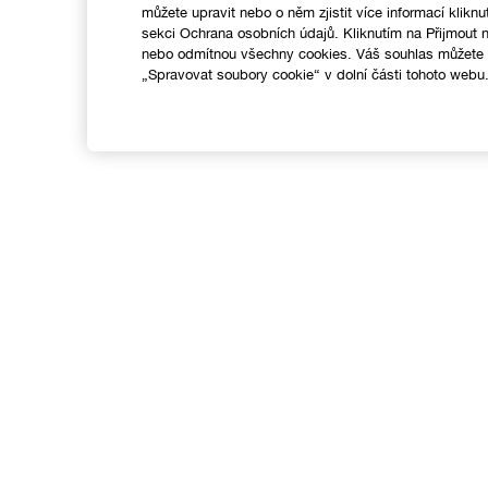
můžete upravit nebo o něm zjistit více informací kliknu
sekci Ochrana osobních údajů. Kliknutím na Přijmout
nebo odmítnou všechny cookies. Váš souhlas můžete k
„Spravovat soubory cookie“ v dolní části tohoto webu
Nákupy online
Vyhledávač prodejen
C
Speciální nabídky
M