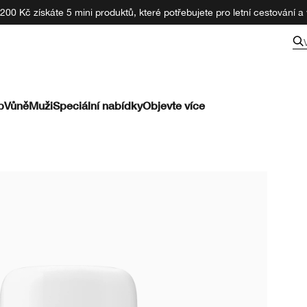
00 Kč získáte 5 mini produktů, které potřebujete pro letní cestování a v
p
Vůně
Muži
Speciální nabídky
Objevte více