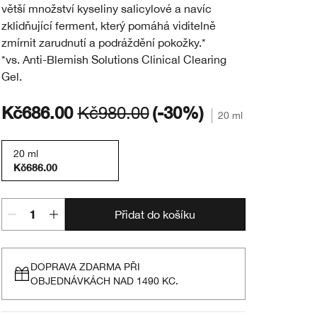
větší množství kyseliny salicylové a navíc
zklidňující ferment, který pomáhá viditelně
zmírnit zarudnutí a podráždění pokožky.*
*vs. Anti-Blemish Solutions Clinical Clearing
Gel.
Kč686.00
Kč980.00
(-30%)
20 ml
20 ml
Kč686.00
Přidat do košíku
DOPRAVA ZDARMA PŘI
OBJEDNÁVKÁCH NAD 1490 KC.