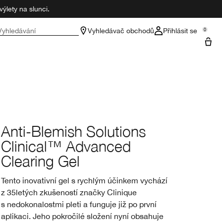
ýlety na slunci.
Vyhledávání
Vyhledávač obchodů
Přihlásit se
0
Anti-Blemish Solutions
Clinical™ Advanced
Clearing Gel
Tento inovativní gel s rychlým účinkem vychází
z 35letých zkušeností značky Clinique
s nedokonalostmi pleti a funguje již po první
aplikaci. Jeho pokročilé složení nyní obsahuje