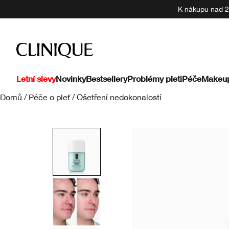
K nákupu nad 22
Letní slevy
Novinky
Bestsellery
Problémy pleti
Péče
Makeu
Domů
/
Péče o pleť
/
Ošetření nedokonalostí