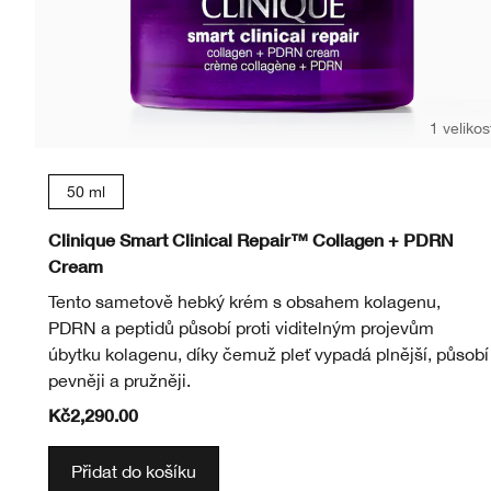
1 velikos
50 ml
Clinique Smart Clinical Repair™ Collagen + PDRN
Cream
Tento sametově hebký krém s obsahem kolagenu,
PDRN a peptidů působí proti viditelným projevům
úbytku kolagenu, díky čemuž pleť vypadá plnější, působí
pevněji a pružněji.
Kč2,290.00
Přidat do košíku