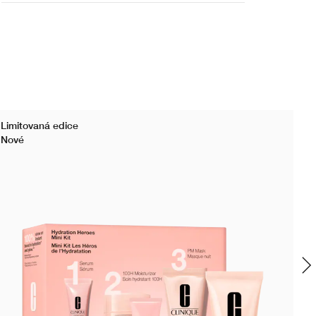
Limitovaná edice
Bes
Nové