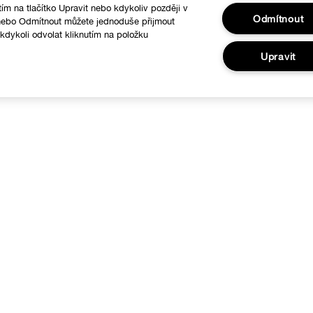
tím na tlačítko Upravit nebo kdykoliv později v
Odmítnout
 nebo Odmítnout můžete jednoduše přijmout
dykoli odvolat kliknutím na položku
.
Upravit
O nás
Nápověda
linique filozofie
Sledovat moji zásilku
ezinárodní stránky
Vrácení a výměna zboží
Doručení
Obecné informace
Kontaktovat Výrobce
Zavolejte nám: +42022888027