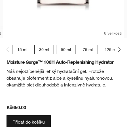
t
6 velikosti
15 ml
30 ml
50 ml
75 ml
125 ml
Moisture Surge™ 100H Auto-Replenishing Hydrator
Náš nejoblíbenější lehký hydratační gel. Protože
obsahuje bioferment z aloe a kyselinu hyaluronovou,
okamžitě pleť dlouhodobě a intenzivně hydratuje.
Kč650.00
Přidat do košíku