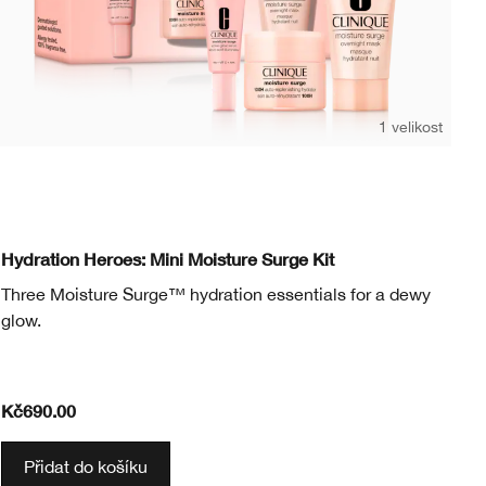
1 velikost
15 ml
Dr
Hydration Heroes: Mini Moisture Surge Kit
Le
Three Moisture Surge™ hydration essentials for a dewy
ok
glow.
oc
Pl
Kč690.00
Kč
Přidat do košíku