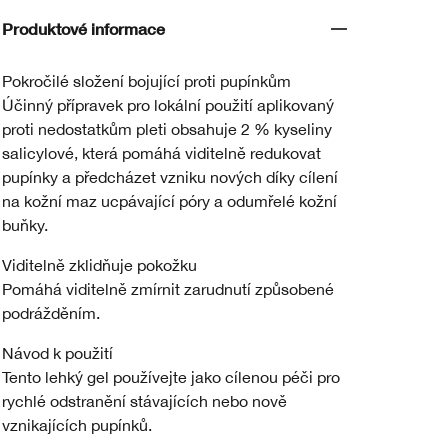
Produktové informace
Pokročilé složení bojující proti pupínkům
Účinný přípravek pro lokální použití aplikovaný
proti nedostatkům pleti obsahuje 2 % kyseliny
salicylové, která pomáhá viditelně redukovat
pupínky a předcházet vzniku nových díky cílení
na kožní maz ucpávající póry a odumřelé kožní
buňky.
Viditelně zklidňuje pokožku
Pomáhá viditelně zmírnit zarudnutí způsobené
podrážděním.
Návod k použití
Tento lehký gel používejte jako cílenou péči pro
rychlé odstranění stávajících nebo nově
vznikajících pupínků.